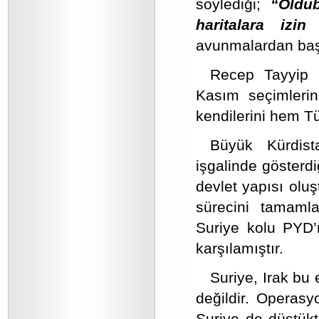
söylediği;
“Oldub
haritalara izin
avunmalardan baş
Recep Tayyip 
Kasım seçimler
kendilerini hem Tü
Büyük Kürdist
işgalinde gösterdi
devlet yapısı olu
sürecini tamamla
Suriye kolu PYD’n
karşılamıştır.
Suriye, Irak bu 
değildir. Operasy
Suriye de düştükt