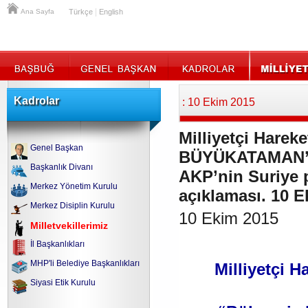
|
Ana Sayfa
Türkçe
English
Kadrolar
: 10 Ekim 2015
Milliyetçi Hareke
Genel Başkan
BÜYÜKATAMAN’ın
Başkanlık Divanı
AKP’nin Suriye po
Merkez Yönetim Kurulu
açıklaması. 10 
Merkez Disiplin Kurulu
10 Ekim 2015
Milletvekillerimiz
İl Başkanlıkları
MHP'li Belediye Başkanlıkları
Milliyetçi H
Siyasi Etik Kurulu