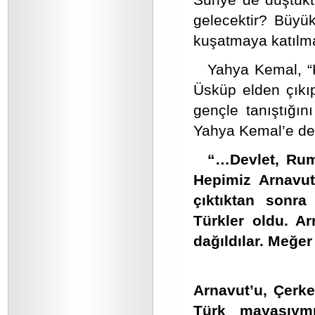
gelecektir? Büyü
kuşatmaya katılma
Yahya Kemal, “K
Üsküp elden çıkıp
gençle tanıştığın
Yahya Kemal’e der
“…Devlet, Rum
Hepimiz Arnavu
çıktıktan sonr
Türkler oldu. Ar
dağıldılar. Meğer
Arnavut’u, Çerke
Türk mayasıymı