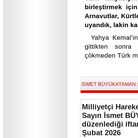
birleştirmek içi
Arnavutlar, Kürt
uyandık, lakin ka
Yahya Kemal’in
gittikten sonra
çökmeden Türk mil
İSMET BÜYÜKATAMAN : B
Milliyetçi Harek
Sayın İsmet BÜ
düzenlediği if
Şubat 2026