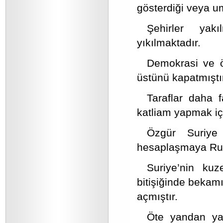
gösterdiği veya um
Şehirler yak
yıkılmaktadır.
Demokrasi ve öz
üstünü kapatmıştı
Taraflar daha 
katliam yapmak içi
Özgür Suriye
hesaplaşmaya Rus
Suriye’nin kuz
bitişiğinde bekam
açmıştır.
Öte yandan yakı