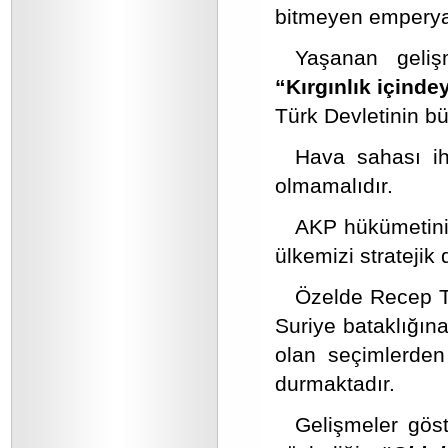
bitmeyen emperyali
Yaşanan gelişm
“Kırgınlık içinde
Türk Devletinin bü
Hava sahası ih
olmamalıdır.
AKP hükümetinin
ülkemizi stratejik
Özelde Recep Ta
Suriye bataklığın
olan seçimlerden
durmaktadır.
Gelişmeler göst