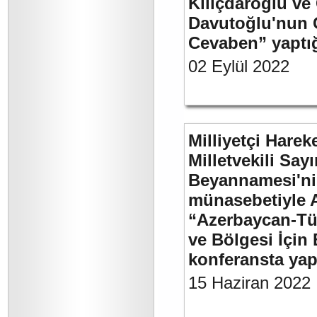
Kılıçdaroğlu ve
Davutoğlu'nun 
Cevaben” yaptığı
02 Eylül 2022
Milliyetçi Harek
Milletvekili Sa
Beyannamesi'ni
münasebetiyle 
“Azerbaycan-Türk
ve Bölgesi İçin 
konferansta yap
15 Haziran 2022