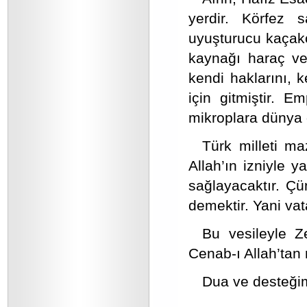
yerdir. Körfez 
uyuşturucu kaçakç
kaynağı haraç ve 
kendi haklarını, 
için gitmiştir. E
mikroplara dünya g
Türk milleti ma
Allah’ın izniyle 
sağlayacaktır. Çü
demektir. Yani vat
Bu vesileyle Z
Cenab-ı Allah’tan 
Dua ve desteğim