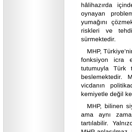
hâlihazırda için
oynayan probleml
yumağını çözmek
riskleri ve tehd
sürmektedir.
MHP, Türkiye’nin
fonksiyon icra e
tutumuyla Türk 
beslemektedir. M
vicdanın politik
kemiyetle değil key
MHP, bilinen siy
ama aynı zamand
tartılabilir. Ya
MHP anlaşılmaz. K