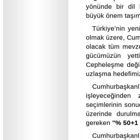
yönünde bir dil k
büyük önem taşım
Türkiye’nin yen
olmak üzere, Cum
olacak tüm mevzua
gücümüzün yett
Cepheleşme değil,
uzlaşma hedefimiz
Cumhurbaşkanlığ
işleyeceğinden
seçimlerinin sonu
üzerinde durulm
gereken
"% 50+1 
Cumhurbaşkanlı