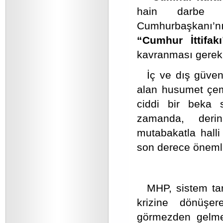
hain darbe gi
Cumhurbaşkanı’
“Cumhur İttifakı
kavranması gerek
İç ve dış güvenl
alan husumet çemb
ciddi bir beka s
zamanda, derin
mutabakatla halli
son derece önemli
MHP, sistem tar
krizine dönüşer
görmezden gelmem