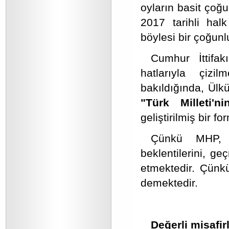
oyların basit çoğ
2017 tarihli halk
böylesi bir çoğunl
Cumhur İttifak
hatlarıyla çizi
bakıldığında, Ülkü
"Türk Milleti'
geliştirilmiş bir fo
Çünkü MHP, Tü
beklentilerini, ge
etmektedir. Çün
demektedir.
Değerli misafirl