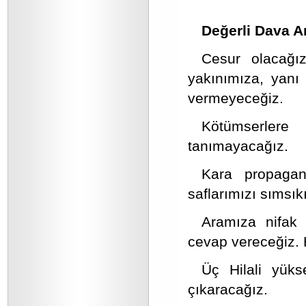
Değerli Dava A
Cesur olacağız
yakınımıza, yanı
vermeyeceğiz.
Kötümserlere
tanımayacağız.
Kara propagand
saflarımızı sımsık
Aramıza nifak 
cevap vereceğiz. 
Üç Hilali yükse
çıkaracağız.