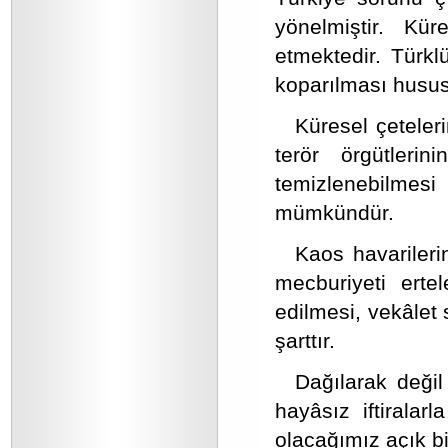
yönelmiştir. Küre
etmektedir. Türklü
koparılması husus
Küresel çeteleri
terör örgütlerin
temizlenebilmes
mümkündür.
Kaos havarileri
mecburiyeti erte
edilmesi, vekâlet 
şarttır.
Dağılarak değil
hayâsız iftiralar
olacağımız açık bir