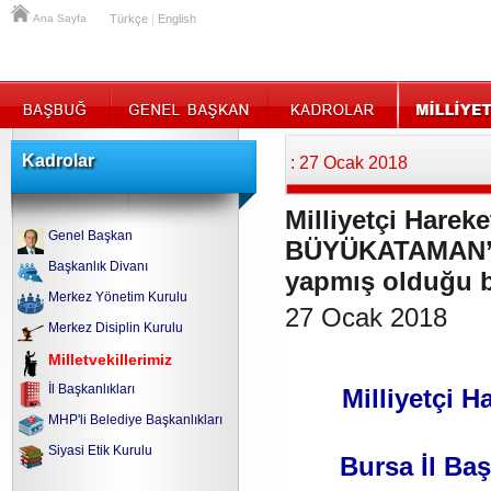
|
Ana Sayfa
Türkçe
English
Kadrolar
: 27 Ocak 2018
Milliyetçi Hareke
Genel Başkan
BÜYÜKATAMAN’ın
Başkanlık Divanı
yapmış olduğu b
Merkez Yönetim Kurulu
27 Ocak 2018
Merkez Disiplin Kurulu
Milletvekillerimiz
İl Başkanlıkları
Milliyetçi H
MHP'li Belediye Başkanlıkları
Siyasi Etik Kurulu
Bursa İl Ba