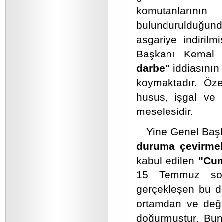
komutanlarını
bulundurulduğunda
asgariye indiril
Başkanı Kemal K
darbe"
iddiasının
koymaktadır. Öze
husus, işgal ve 
meselesidir.
Yine Genel Başka
duruma çevirm
kabul edilen
"Cum
15 Temmuz sonr
gerçekleşen bu de
ortamdan ve deği
doğurmuştur. Bun