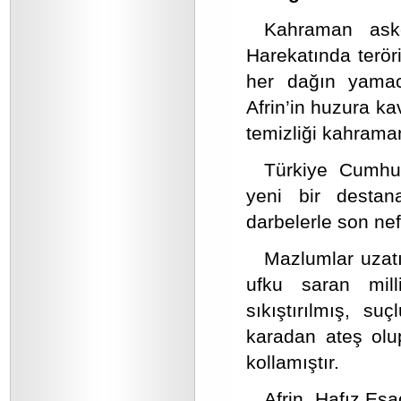
Kahraman aske
Harekatında teröri
her dağın yamacı
Afrin’in huzura ka
temizliği kahrama
Türkiye Cumhuri
yeni bir destana
darbelerle son nef
Mazlumlar uzatı
ufku saran mill
sıkıştırılmış, su
karadan ateş olu
kollamıştır.
Afrin, Hafız Esa