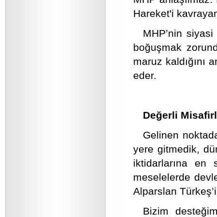
Hareket'i kavray
MHP’nin siyasi
boğuşmak zorunda
maruz kaldığını an
eder.
Değerli Misafirl
Gelinen noktada
yere gitmedik, dü
iktidarlarına en
meselelerde devl
Alparslan Türkeş’i
Bizim desteğimi