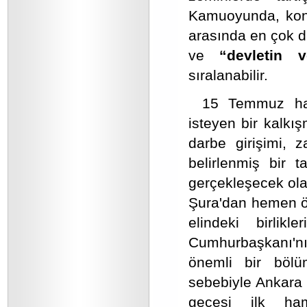
Kamuoyunda, konu 
arasında en çok di
ve
“devletin v
sıralanabilir.
15 Temmuz hai
isteyen bir kalkı
darbe girişimi, z
belirlenmiş bir t
gerçekleşecek ola
Şura'dan hemen ö
elindeki birlik
Cumhurbaşkanı'nı
önemli bir bölü
sebebiyle Ankara 
gecesi ilk ha