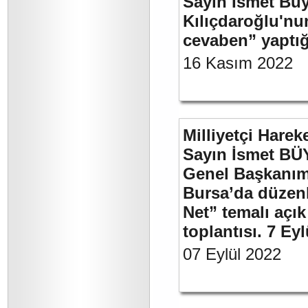
Sayın İsmet Bü
Kılıçdaroğlu'nu
cevaben” yaptığ
16 Kasım 2022
Milliyetçi Harek
Sayın İsmet BÜ
Genel Başkanımı
Bursa’da düzenl
Net” temalı açı
toplantısı. 7 Ey
07 Eylül 2022