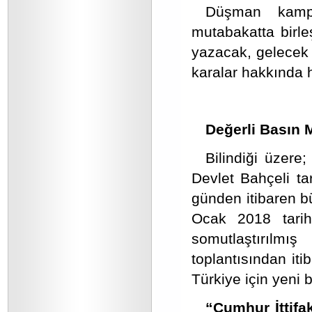
Düşman kampın
mutabakatta birleş
yazacak, gelecek 
karalar hakkında 
Değerli Basın 
Bilindiği üzere
Devlet Bahçeli ta
günden itibaren b
Ocak 2018 tarihi
somutlaştırılmı
toplantısından it
Türkiye için yeni 
“Cumhur İttifa