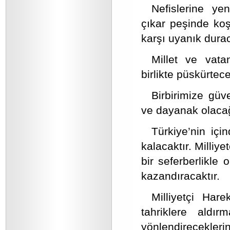
Nefislerine yen
çıkar peşinde koş
karşı uyanık dura
Millet ve vata
birlikte püskürtece
Birbirimize güv
ve dayanak olacağı
Türkiye’nin iç
kalacaktır. Milliy
bir seferberlikle
kazandıracaktır.
Milliyetçi Har
tahriklere aldı
yönlendirecekler