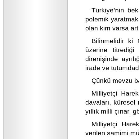
Türkiye’nin be
polemik yaratmak 
olan kim varsa art 
Bilinmelidir ki
üzerine titrediğ
direnişinde ayrı
irade ve tutumdadı
Çünkü mevzu bah
Milliyetçi Hare
davaları, küresel 
yıllık milli çınar,
Milliyetçi Hare
verilen samimi mü