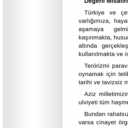
Değerli Misafirl
Türkiye ve çev
varlığımıza, haya
aşamaya gelmiş
kaşınmakta, husume
altında gerçekle
kullanılmakta ve i
Terörizmi para
oynamak için teti
tarihi ve tavizsiz 
Aziz milletimiz
ulviyeti tüm haşm
Bundan rahatsı
varsa cinayet örg