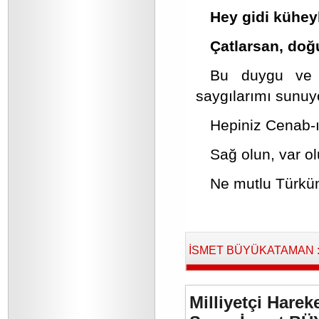
Hey gidi kühey
Çatlarsan, doğ
Bu duygu ve 
saygılarımı sunu
Hepiniz Cenab-ı
Sağ olun, var ol
Ne mutlu Türkü
İSMET BÜYÜKATAMAN : B
Milliyetçi Harek