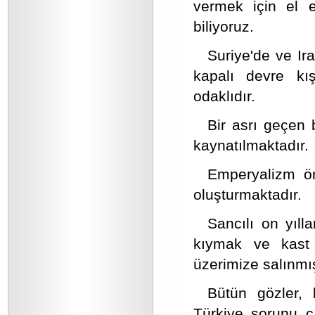
vermek için el e
biliyoruz.
Suriye'de ve Irak
kapalı devre kış
odaklıdır.
Bir asrı geçen 
kaynatılmaktadır.
Emperyalizm ön
oluşturmaktadır.
Sancılı on yılla
kıymak ve kast e
üzerimize salınmış
Bütün gözler, b
Türkiye sorunu ç