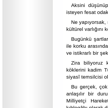
Aksini düşünüp
isteyen fesat oda
Ne yapıyorsak, n
kültürel varlığını 
Bugünkü şartlar
ile korku arasında
ve istikrarlı bir 
Zira biliyoruz
köklerini kadim Tü
siyasî temsilcisi o
Bu gerçek, çok 
anlaşılır bir du
Milliyetçi Hare
kıblegâhı olarak d