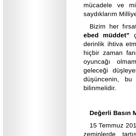
mücadele ve mill
saydıklarım Milliye
Bizim her fırsa
ebed müddet”
ça
derinlik ihtiva et
hiçbir zaman fan
oyuncağı olmam
geleceği düşleye
düşüncenin, bu 
bilinmelidir.
Değerli Basın 
15 Temmuz 2016 
zeminlerde tar