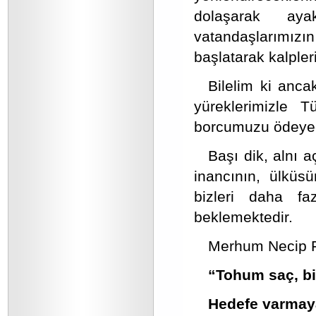
dolaşarak ay
vatandaşlarımızı
başlatarak kalpler
Bilelim ki anca
yüreklerimizle T
borcumuzu ödeye
Başı dik, alnı a
inancının, ülküsü
bizleri daha fa
beklemektedir.
Merhum Necip Faz
“Tohum saç, bi
Hedefe varmay