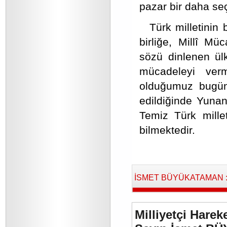
pazar bir daha se
Türk milletinin 
birliğe, Millî M
sözü dinlenen ül
mücadeleyi ver
olduğumuz bugünl
edildiğinde Yunan’
Temiz Türk mille
bilmektedir.
İSMET BÜYÜKATAMAN : B
Milliyetçi Harek