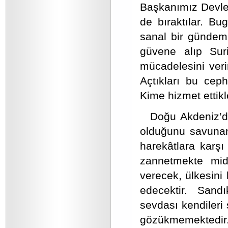
Başkanımız Devlet
de bıraktılar. Bu
sanal bir gündem 
güvene alıp Suri
mücadelesini veri
Açtıkları bu ceph
Kime hizmet ettikl
Doğu Akdeniz’de
olduğunu savunanl
harekâtlara karşı
zannetmekte midi
verecek, ülkesini
edecektir. San
sevdası kendileri 
gözükmemektedir.