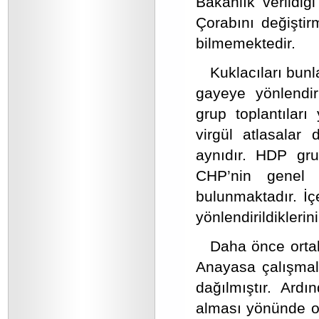
Bakanlık verildiği
Çorabını değiştir
bilmemektedir.
Kuklacıları bunl
gayeye yönlendirip
grup toplantılar
virgül atlasalar d
aynıdır. HDP gru
CHP’nin genel 
bulunmaktadır. İç
yönlendirildiklerini
Daha önce ortak
Anayasa çalışmal
dağılmıştır. Ard
alması yönünde o