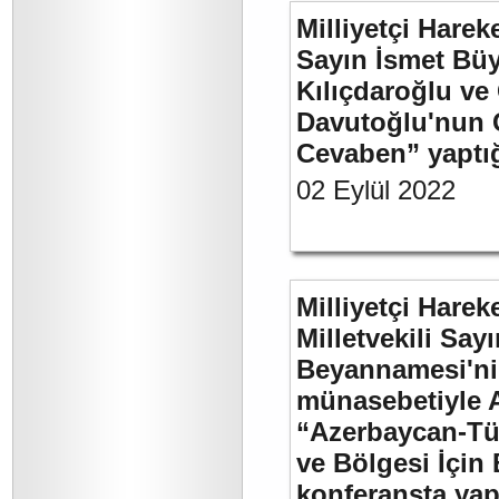
Milliyetçi Harek
Sayın İsmet Bü
Kılıçdaroğlu ve
Davutoğlu'nun 
Cevaben” yaptığı
02 Eylül 2022
Milliyetçi Harek
Milletvekili Sa
Beyannamesi'ni
münasebetiyle 
“Azerbaycan-Türk
ve Bölgesi İçin 
konferansta yap