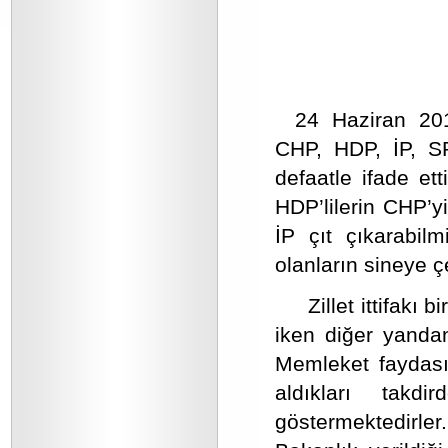
24 Haziran 201
CHP, HDP, İP, SP 
defaatle ifade et
HDP’lilerin CHP’y
İP çıt çıkarabilm
olanların sineye çe
Zillet ittifakı 
iken diğer yandan 
Memleket faydası
aldıkları takd
göstermektedirle