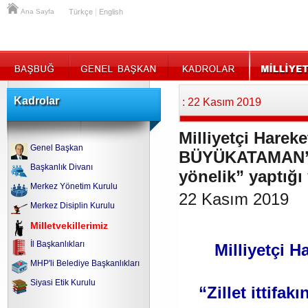
|
Ana Sayfa
Türkçe
English
Kadrolar
: 22 Kasım 2019
Milliyetçi Hareke
Genel Başkan
BÜYÜKATAMAN’ın, 
Başkanlık Divanı
yönelik” yaptığı
Merkez Yönetim Kurulu
22 Kasım 2019
Merkez Disiplin Kurulu
Milletvekillerimiz
İl Başkanlıkları
Milliyetçi H
MHP'li Belediye Başkanlıkları
Siyasi Etik Kurulu
“Zillet ittifa