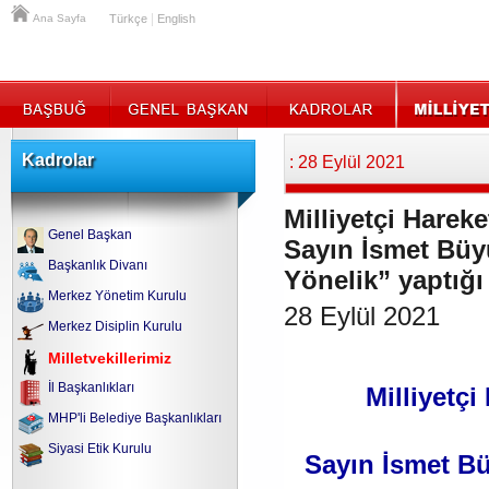
|
Ana Sayfa
Türkçe
English
Kadrolar
: 28 Eylül 2021
Milliyetçi Hareke
Genel Başkan
Sayın İsmet Büy
Başkanlık Divanı
Yönelik” yaptığı
Merkez Yönetim Kurulu
28 Eylül 2021
Merkez Disiplin Kurulu
Milletvekillerimiz
İl Başkanlıkları
Milliyetçi
MHP'li Belediye Başkanlıkları
Siyasi Etik Kurulu
Sayın İsmet Bü