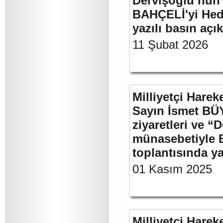
Dervişoğlu’nun 
BAHÇELİ'yi Hede
yazılı basın açı
11 Şubat 2026
Milliyetçi Harek
Sayın İsmet BÜ
ziyaretleri ve “
münasebetiyle B
toplantısında 
01 Kasım 2025
Milliyetçi Harek