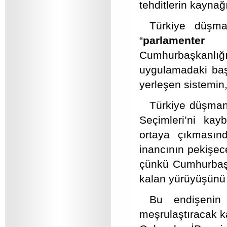
tehditlerin kayna
Türkiye düşma
“
parlamenter 
Cumhurbaşkanlığı
uygulamadaki baş
yerleşen sistemin
Türkiye düşmanl
Seçimleri’ni kay
ortaya çıkmasın
inancının pekişec
çünkü Cumhurbaşka
kalan yürüyüşünü
Bu endişenin v
meşrulaştıracak k