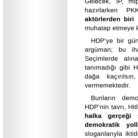
Gelecek, İP, mi
hazırlarken PK
aktörlerden biri İ
muhatap etmeye k
HDP’ye bir gün
argüman; bu iha
Seçimlerde alın
tanımadığı gibi H
dağa kaçırılsın
vermemektedir.
Bunların demo
HDP’nin tavrı, Hitl
halka gerçeği 
demokratik yol
sloganlarıyla ikt