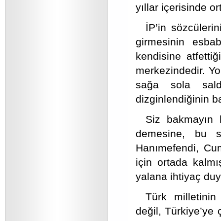
yıllar içerisinde o
İP’in sözcüleri
girmesinin esbab
kendisine atfettiği
merkezindedir. Yo
sağa sola saldı
dizginlendiğinin b
Siz bakmayın h
demesine, bu s
Hanımefendi, Cumh
için ortada kalm
yalana ihtiyaç du
Türk milletini
değil, Türkiye’ye ç