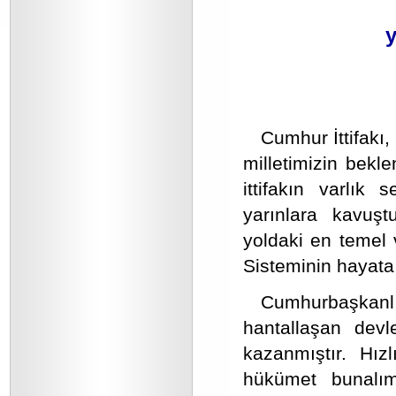
y
Cumhur İttifakı
milletimizin bekle
ittifakın varlık 
yarınlara kavuşt
yoldaki en temel
Sisteminin hayata 
Cumhurbaşkanlı
hantallaşan devl
kazanmıştır. Hız
hükümet bunalım