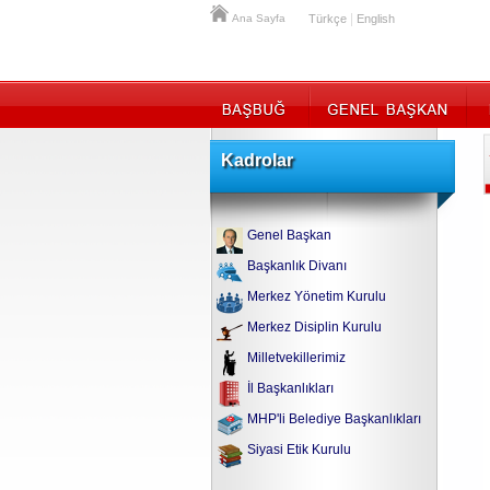
|
Ana Sayfa
Türkçe
English
Kadrolar
Genel Başkan
Başkanlık Divanı
Merkez Yönetim Kurulu
Merkez Disiplin Kurulu
Milletvekillerimiz
İl Başkanlıkları
MHP'li Belediye Başkanlıkları
Siyasi Etik Kurulu