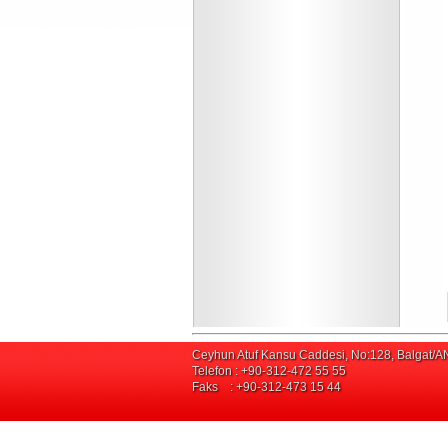
Ceyhun Atuf Kansu Caddesi, No:128, Balgat
Telefon : +90-312-472 55 55
Faks : +90-312-473 15 44