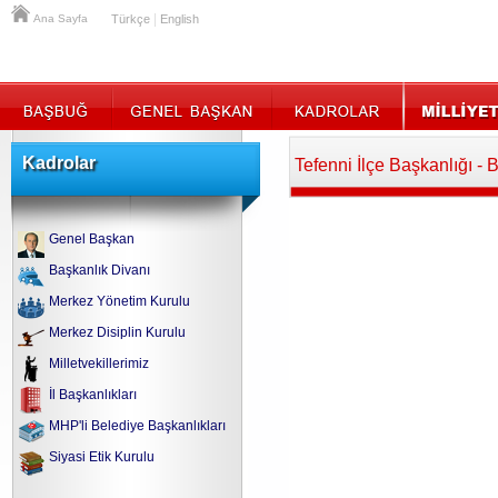
|
Ana Sayfa
Türkçe
English
Kadrolar
Tefenni İlçe Başkanlığı - 
Genel Başkan
Başkanlık Divanı
Merkez Yönetim Kurulu
Merkez Disiplin Kurulu
Milletvekillerimiz
İl Başkanlıkları
MHP'li Belediye Başkanlıkları
Siyasi Etik Kurulu