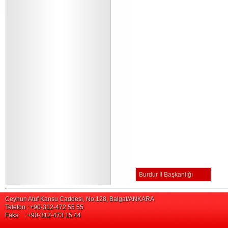
Burdur İl Başkanlığı
Ceyhun Atuf Kansu Caddesi, No:128, Balgat/ANKARA
Telefon : +90-312-472 55 55
Faks : +90-312-473 15 44