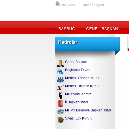
|
Ana Sayfa
Türkçe
English
Kadrolar
Genel Başkan
Başkanlık Divanı
Merkez Yönetim Kurulu
Merkez Disiplin Kurulu
Milletvekillerimiz
İl Başkanlıkları
MHP'li Belediye Başkanlıkları
Siyasi Etik Kurulu