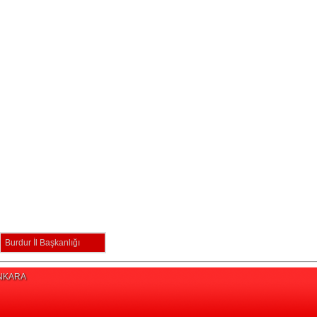
Burdur İl Başkanlığı
/ANKARA