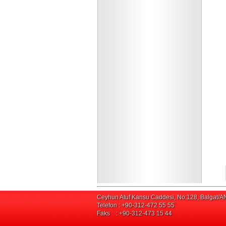
Ceyhun Atuf Kansu Caddesi, No:128, Balgat
Telefon : +90-312-472 55 55
Faks : +90-312-473 15 44