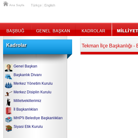
|
Ana Sayfa
Türkçe
English
Kadrolar
Tekman İlçe Başkanlığı -
Genel Başkan
Başkanlık Divanı
Merkez Yönetim Kurulu
Merkez Disiplin Kurulu
Milletvekillerimiz
İl Başkanlıkları
MHP'li Belediye Başkanlıkları
Siyasi Etik Kurulu