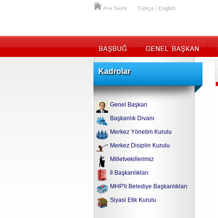
|
Ana Sayfa
Türkçe
English
Kadrolar
Genel Başkan
Başkanlık Divanı
Merkez Yönetim Kurulu
Merkez Disiplin Kurulu
Milletvekillerimiz
İl Başkanlıkları
MHP'li Belediye Başkanlıkları
Siyasi Etik Kurulu