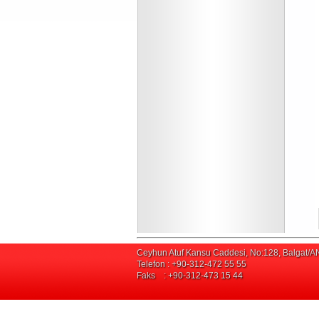
Ceyhun Atuf Kansu Caddesi, No:128, Balgat
Telefon : +90-312-472 55 55
Faks : +90-312-473 15 44