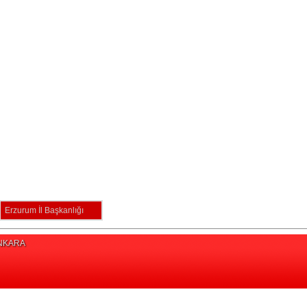
Erzurum İl Başkanlığı
/ANKARA