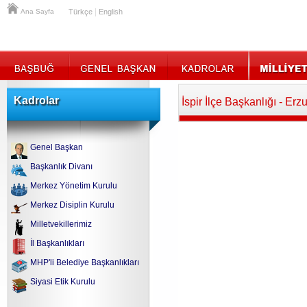
|
Ana Sayfa
Türkçe
English
Kadrolar
İspir İlçe Başkanlığı - Er
Genel Başkan
Başkanlık Divanı
Merkez Yönetim Kurulu
Merkez Disiplin Kurulu
Milletvekillerimiz
İl Başkanlıkları
MHP'li Belediye Başkanlıkları
Siyasi Etik Kurulu