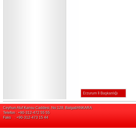
Erzurum İl Başkanlığı
Ceyhun Atuf Kansu Caddesi, No:128, Balgat/ANKARA
Telefon : +90-312-472 55 55
Faks : +90-312-473 15 44