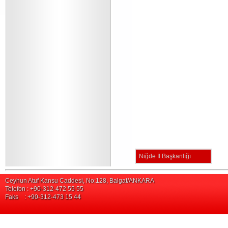
Niğde İl Başkanlığı
Ceyhun Atuf Kansu Caddesi, No:128, Balgat/ANKARA
Telefon : +90-312-472 55 55
Faks : +90-312-473 15 44