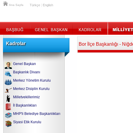
|
Ana Sayfa
Türkçe
English
Kadrolar
Bor İlçe Başkanlığı - Niğd
Genel Başkan
Başkanlık Divanı
Merkez Yönetim Kurulu
Merkez Disiplin Kurulu
Milletvekillerimiz
İl Başkanlıkları
MHP'li Belediye Başkanlıkları
Siyasi Etik Kurulu