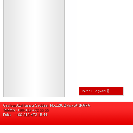
Tokat İl Başkanlığı
Ceyhun Atuf Kansu Caddesi, No:128, Balgat/ANKARA
Telefon : +90-312-472 55 55
Faks : +90-312-473 15 44