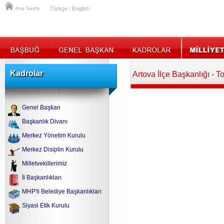
|
Ana Sayfa
Türkçe
English
Kadrolar
Artova İlçe Başkanlığı - T
Genel Başkan
Başkanlık Divanı
Merkez Yönetim Kurulu
Merkez Disiplin Kurulu
Milletvekillerimiz
İl Başkanlıkları
MHP'li Belediye Başkanlıkları
Siyasi Etik Kurulu