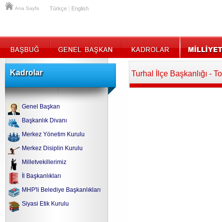
|
Ana Sayfa
Türkçe
English
Kadrolar
Turhal İlçe Başkanlığı - T
Genel Başkan
Başkanlık Divanı
Merkez Yönetim Kurulu
Merkez Disiplin Kurulu
Milletvekillerimiz
İl Başkanlıkları
MHP'li Belediye Başkanlıkları
Siyasi Etik Kurulu