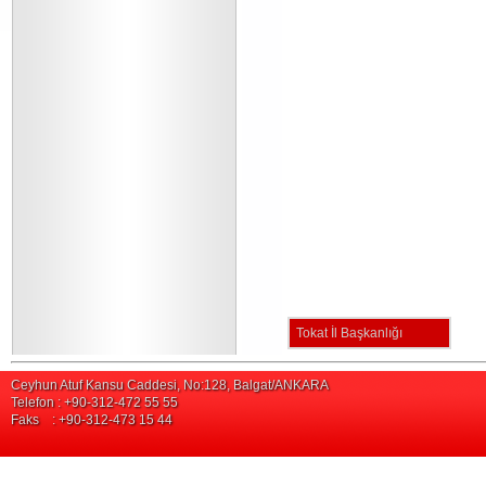
Tokat İl Başkanlığı
Ceyhun Atuf Kansu Caddesi, No:128, Balgat/ANKARA
Telefon : +90-312-472 55 55
Faks : +90-312-473 15 44