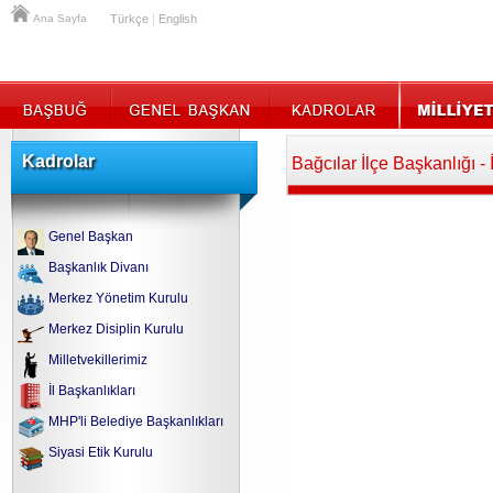
|
Ana Sayfa
Türkçe
English
Kadrolar
Bağcılar İlçe Başkanlığı - 
Genel Başkan
Başkanlık Divanı
Merkez Yönetim Kurulu
Merkez Disiplin Kurulu
Milletvekillerimiz
İl Başkanlıkları
MHP'li Belediye Başkanlıkları
Siyasi Etik Kurulu