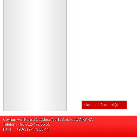
İstanbul İl Başkanlığı
Ceyhun Atuf Kansu Caddesi, No:128, Balgat/ANKARA
Telefon : +90-312-472 55 55
Faks : +90-312-473 15 44