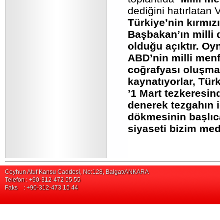
dediğini hatırlatan V
Türkiye’nin kırmızı
Başbakan’ın milli d
olduğu açıktır. Oyn
ABD’nin milli menfa
coğrafyası oluşmas
kaynatıyorlar, Tür
’1 Mart tezkeresi
denerek tezgahın i
dökmesinin başlıc
siyaseti bizim me
Ceyhun Atuf Kansu Caddesi, No:128, Balgat/ANKARA
Telefon : +90-312-472 55 55
Faks : +90-312-473 15 44