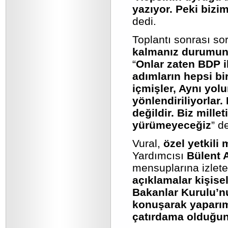
yazıyor. Peki bizi
dedi.
Toplantı sonrası sor
kalmanız durumunda
“
Onlar zaten BDP il
adımların hepsi bi
içmişler, Aynı yol
yönlendiriliyorlar
değildir. Biz mille
yürümeyeceğiz
” d
Vural,
özel yetkili
Yardımcısı
Bülent 
mensuplarına izlete
açıklamalar kişise
Bakanlar Kurulu’n
konuşarak yaparım 
çatırdama olduğun