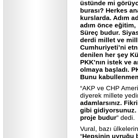
üstünde mi görüyo
burası? Herkes ana
kurslarda. Adım ad
adım önce eğitim, 
Süreç budur. Siya
derdi millet ve mil
Cumhuriyeti’ni etn
denilen her şey Kü
PKK’nın istek ve ar
olmaya başladı. PK
Bunu kabullenmem
“AKP ve CHP Amerik
diyerek millete yedi
adamlarsınız. Fikr
gibi gidiyorsunuz.
proje budur
” dedi.
Vural, bazı ülkeler
“
Hepsinin uyruğu b