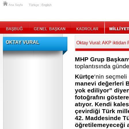
|
Ana Sayfa
Türkçe
English
OKTAY VURAL
Oktay Vural: AKP iktidarı 
MHP Grup Başkanve
toplantısında günde
Kürtçe
‘nin seçmeli
manevi değerleri 
yok ediliyor” diye
fotoğrafını göster
atıyor. Kendi kale
çevirdiği Türk mill
42. Maddesinde Tür
öğretilemeyeceği a