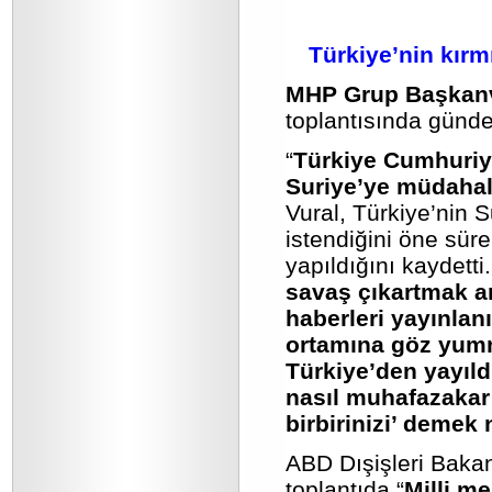
Türkiye’nin kırmı
MHP Grup Başkanve
toplantısında günde
“
Türkiye Cumhuriye
Suriye’ye müdahale
Vural, Türkiye’nin 
istendiğini öne süre
yapıldığını kaydetti.
savaş çıkartmak a
haberleri yayınlanı
ortamına göz yumma
Türkiye’den yayıld
nasıl muhafazakar 
birbirinizi’ demek
ABD Dışişleri Baka
toplantıda “
Milli me