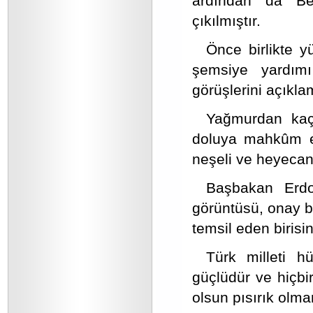
ardından da Be
çıkılmıştır.
Önce birlikte y
şemsiye yardı
görüşlerini açıkla
Yağmurdan kaç
doluya mahkûm et
neşeli ve heyecanl
Başbakan Erdo
görüntüsü, onay be
temsil eden biris
Türk milleti hü
güçlüdür ve hiçbi
olsun pısırık olma