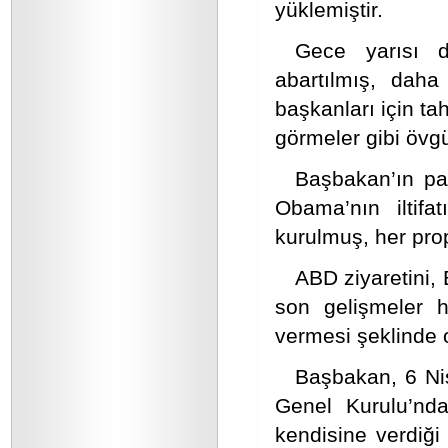
yüklemiştir.
Gece yarısı d
abartılmış, dah
başkanları için t
görmeler gibi övgü
Başbakan’ın par
Obama’nın iltif
kurulmuş, her pr
ABD ziyaretini
son gelişmeler h
vermesi şeklinde 
Başbakan, 6 N
Genel Kurulu’nda
kendisine verdiği