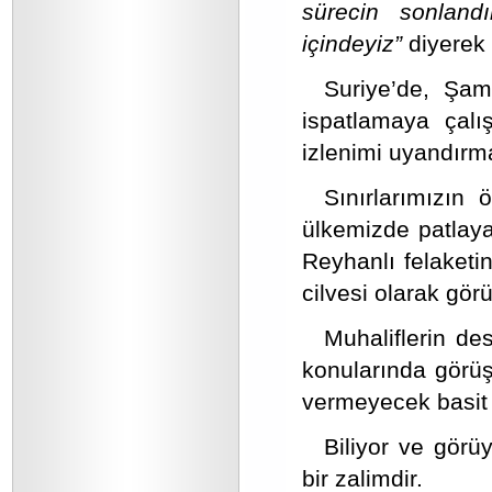
sürecin sonland
içindeyiz”
diyerek 
Suriye’de, Şam 
ispatlamaya çal
izlenimi uyandırm
Sınırlarımızın 
ülkemizde patlay
Reyhanlı felaketi
cilvesi olarak görü
Muhaliflerin de
konularında görüş 
vermeyecek basit 
Biliyor ve görü
bir zalimdir.