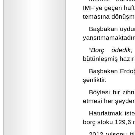
IMF’ye geçen haft
temasına dönüşmü
Başbakan uydurm
yansıtmamaktadır
“Borç ödedik,
bütünleşmiş hazır 
Başbakan Erdoğa
şenliktir.
Böylesi bir zih
etmesi her şeyden 
Hatırlatmak iste
borç stoku 129,6 m
2012 yılsonu it