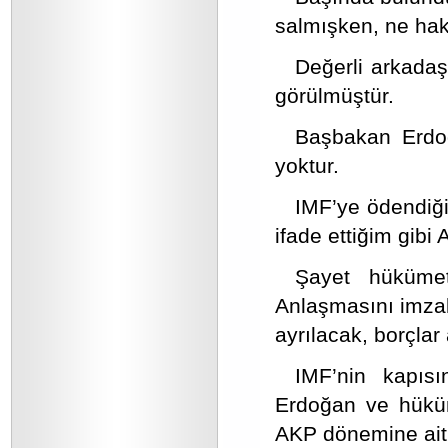
salmışken, ne hak
Değerli arkada
görülmüştür.
Başbakan Erdoğ
yoktur.
IMF’ye ödendiği 
ifade ettiğim gib
Şayet hükümet
Anlaşmasını imzal
ayrılacak, borçlar 
IMF’nin kapıs
Erdoğan ve hüküme
AKP dönemine ait 