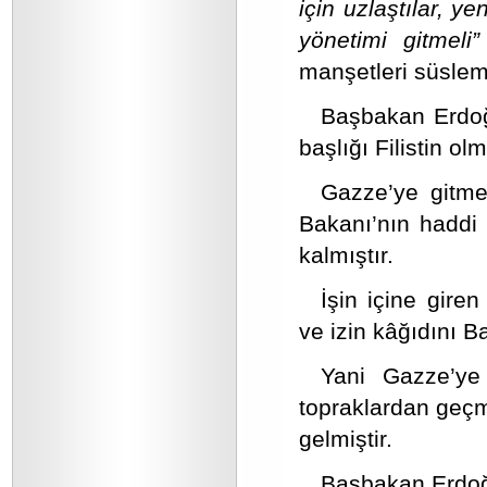
için uzlaştılar, 
yönetimi gitmeli”
manşetleri süslemi
Başbakan Erdoğ
başlığı Filistin ol
Gazze’ye gitme
Bakanı’nın haddi 
kalmıştır.
İşin içine gir
ve izin kâğıdını Ba
Yani Gazze’ye 
topraklardan geç
gelmiştir.
Başbakan Erdoğa