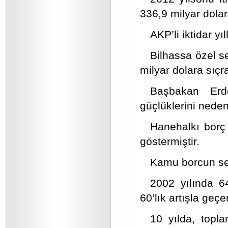
336,9 milyar dolar
AKP’li iktidar yı
Bilhassa özel s
milyar dolara sıçra
Başbakan Erd
güçlüklerini neden
Hanehalkı borç 
göstermiştir.
Kamu borcun sev
2002 yılında 6
60’lık artışla geç
10 yılda, topl