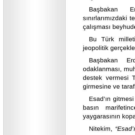
Başbakan Erd
sınırlarımızdaki t
çalışması beyhude
Bu Türk milleti
jeopolitik gerçekle
Başbakan Erd
odaklanması, muha
destek vermesi T
girmesine ve tara
Esad’ın gitmes
basın marifetinc
yaygarasının kopa
Nitekim,
“Esad’ı