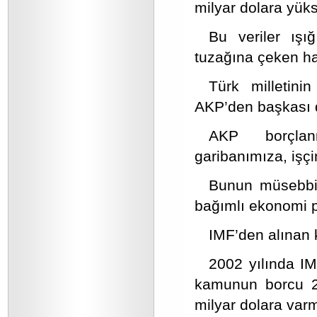
milyar dolara yüks
Bu veriler ışı
tuzağına çeken ha
Türk milletini
AKP’den başkası d
AKP borçlanm
garibanımıza, işçi
Bunun müsebbi
bağımlı ekonomi po
IMF’den alınan k
2002 yılında IM
kamunun borcu 21
milyar dolara varm