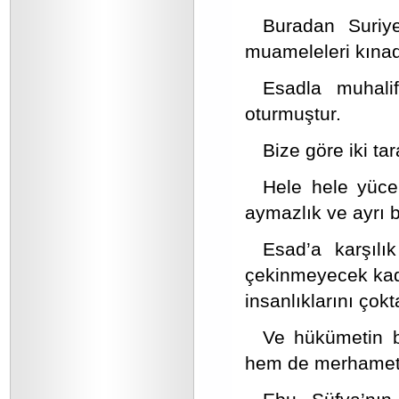
Buradan Suriye
muameleleri kınad
Esadla muhalif
oturmuştur.
Bize göre iki ta
Hele hele yüce 
aymazlık ve ayrı bi
Esad’a karşılı
çekinmeyecek kada
insanlıklarını ço
Ve hükümetin b
hem de merhametin