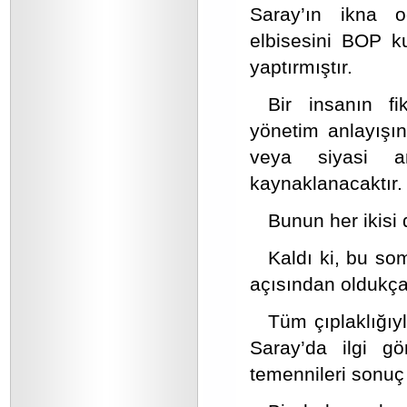
Saray’ın ikna o
elbisesini BOP k
yaptırmıştır.
Bir insanın fik
yönetim anlayışı
veya siyasi an
kaynaklanacaktır.
Bunun her ikisi d
Kaldı ki, bu so
açısından oldukça k
Tüm çıplaklığıy
Saray’da ilgi g
temennileri sonuç