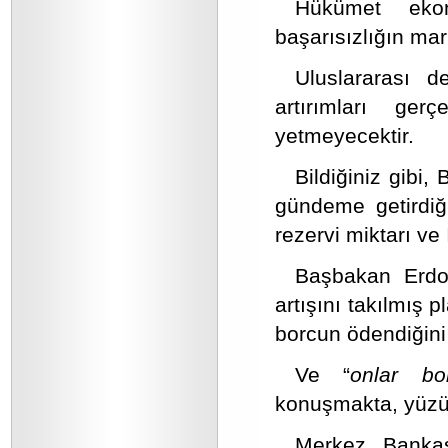
Hükümet ekon
başarısızlığın mar
Uluslararası d
artırımları g
yetmeyecektir.
Bildiğiniz gibi
gündeme getirdiğ
rezervi miktarı ve 
Başbakan Erdo
artışını takılmış 
borcun ödendiğini
Ve “
onlar bo
konuşmakta, yüzü 
Merkez Bankası