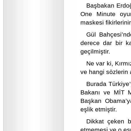
Başbakan Erdoğ
One Minute oyun
maskesi fikirlerin
Gül Bahçesi’nd
derece dar bir ka
geçilmiştir.
Ne var ki, Kırmı
ve hangi sözlerin 
Burada Türkiye’
Bakanı ve MİT Mü
Başkan Obama’ya,
eşlik etmiştir.
Dikkat çeken bi
etmemesi ve o esn