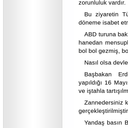
zorunluluk vardır.
Bu ziyaretin Tü
döneme isabet etme
ABD turuna bakan
hanedan mensuplar
bol bol gezmiş, bo
Nasıl olsa devle
Başbakan Erdo
yapıldığı 16 Mayı
ve iştahla tartışılm
Zannedersiniz k
gerçekleştirilmiştir
Yandaş basın Ba