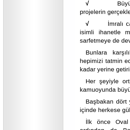
√
Büyü
projelerin gerçekl
√
İmralı 
isimli ihanetle
sarfetmeye de de
Bunlara karşıl
hepimizi tatmin e
kadar yerine getiri
Her şeyiyle ort
kamuoyunda büyük 
Başbakan dört 
içinde herkese gül
İlk önce Oval 