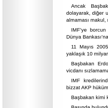
Ancak Başbak
dolayarak, diğer 
almaması makul, ma
IMF’ye borcun
Dünya Bankası’na 
11 Mayıs 2005
yaklaşık 10 milyar
Başbakan Er
vicdanı sızlamam
IMF kredilerin
bizzat AKP hüküme
Başbakan kimi 
Başında bulundu