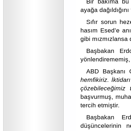
Bir bakıma bu 
ayağa dağıldığını v
Sıfır sorun he
hasım Esed’e anı
gibi mızmızlansa 
Başbakan Erdo
yönlendirememiş, 
ABD Başkanı 
hemfikiriz. İktida
çözebileceğimiz 
başvurmuş, muhat
tercih etmiştir.
Başbakan Erd
düşüncelerinin n