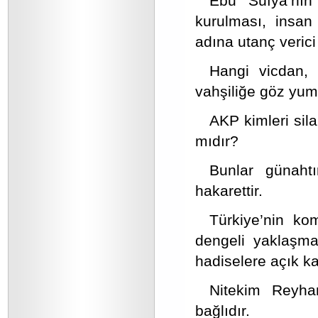
Ebu Süfya’nın 
kurulması, insan
adına utanç verici
Hangi vicdan, 
vahşiliğe göz yum
AKP kimleri sil
mıdır?
Bunlar günaht
hakarettir.
Türkiye’nin ko
dengeli yaklaşma
hadiselere açık ka
Nitekim Reyhan
bağlıdır.