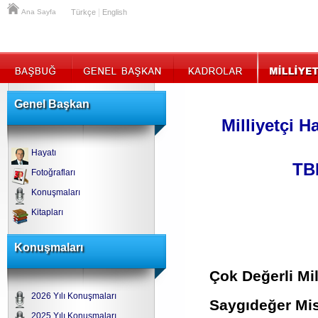
|
Ana Sayfa
Türkçe
English
Genel Başkan
Milliyetçi H
Hayatı
TB
Fotoğrafları
Konuşmaları
Kitapları
Konuşmaları
Çok Değerli Mil
2026 Yılı Konuşmaları
Saygıdeğer Misa
2025 Yılı Konuşmaları