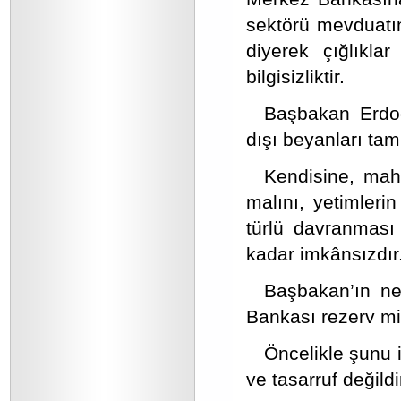
sektörü mevduatı
diyerek çığlıkl
bilgisizliktir.
Başbakan Erdoğ
dışı beyanları tam 
Kendisine, mahd
malını, yetimleri
türlü davranması
kadar imkânsızdır
Başbakan’ın ne
Bankası rezerv mikt
Öncelikle şunu 
ve tasarruf değildi