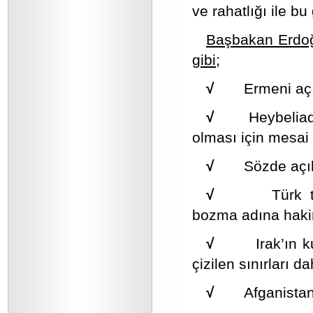
ve rahatlığı ile bu
Başbakan Erdoğa
gibi;
√
Ermeni açı
√
Heybeliad
olması için mesai 
√
Sözde açı
√
Türk 
bozma adına hakir
√
Irak’ın 
çizilen sınırları d
√
Afganistan