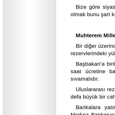
Bize göre siya
olmak bunu şart k
Muhterem Millet
Bir diğer üzeri
rezervlerindeki y
Başbakan’a biril
saat ücretine b
sıvamalıdır.
Uluslararası re
defa büyük bir cahil
Bankalara yat
Merkez Bankasına 