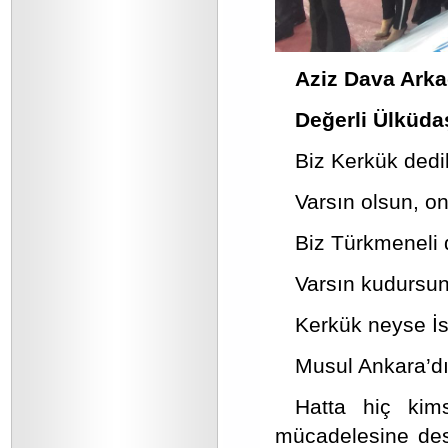
Aziz Dava Arka
Değerli Ülküda
Biz Kerkük dedik
Varsın olsun, on
Biz Türkmeneli d
Varsın kudursunl
Kerkük neyse İs
Musul Ankara’dır
Hatta hiç kims
mücadelesine des