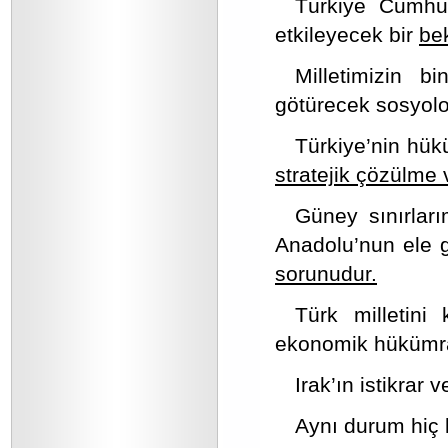
Türkiye Cumhuri
etkileyecek bir
be
Milletimizin bi
götürecek sosyolo
Türkiye’nin hük
stratejik çözülme
Güney sınırları
Anadolu’nun ele 
sorunudur.
Türk milletini 
ekonomik hükümra
Irak’ın istikrar 
Aynı durum hiç k