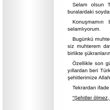
Selam olsun Tü
buralardaki soyda
Konuşmamın bu
selamlıyorum.
Bugünkü muhteş
siz muhterem dav
birlikte şükranlar
Özellikle son 
yıllardan beri Tü
şehitlerimize Alla
Tekrardan ifade 
“Şehitler ölmez