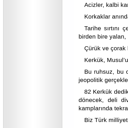
Acizler, kalbi 
Korkaklar anında 
Tarihe sırtını 
birden bire yalan, r
Çürük ve çorak b
Kerkük, Musul’u 
Bu ruhsuz, bu o
jeopolitik gerçekle
82 Kerkük dedik
dönecek, deli di
kamplarında tekrar
Biz Türk milliyet