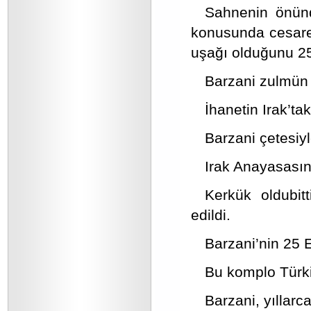
Sahnenin önünd
konusunda cesaret
uşağı olduğunu 25 
Barzani zulmün iş
İhanetin Irak’tak
Barzani çetesiyle 
Irak Anayasasın
Kerkük oldubitt
edildi.
Barzani’nin 25 
Bu komplo Türki
Barzani, yıllar