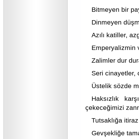
Bitmeyen bir pa
Dinmeyen düşman
Azılı katiller, 
Emperyalizmin v
Zalimler dur dur
Seri cinayetler,
Üstelik sözde me
Haksızlık karş
çekeceğimizi zann
Tutsaklığa itir
Gevşekliğe tama