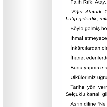
Falih Rıfkı Atay,
“Eğer Atatürk 
batıp giderdik, mi
Böyle gelmiş bö
İhmal etmeyece
İnkârcılardan o
İhanet edenlerd
Bunu yapmazsak
Ülkülerimiz uğr
Tarihe yön ver
Selçuklu kartalı g
Asrın diline “N