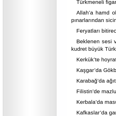
Türkmeneli figan
Allah’a hamd ol
pınarlarından sici
Feryatları bitire
Beklenen sesi v
kudret büyük Türk m
Kerkük’te hoyrat
Kaşgar’da Gökb
Karabağ’da ağıtl
Filistin’de mazl
Kerbala’da mas
Kafkaslar’da gar