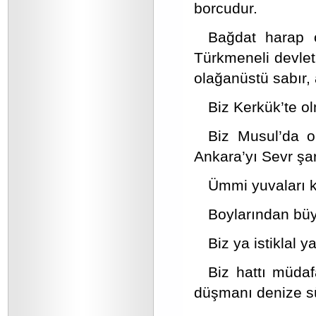
borcudur.
Bağdat harap o
Türkmeneli devlet
olağanüstü sabır, 
Biz Kerkük’te ol
Biz Musul’da o
Ankara’yı Sevr şa
Ümmi yuvaları k
Boylarından bü
Biz ya istiklal 
Biz hattı müdaf
düşmanı denize s