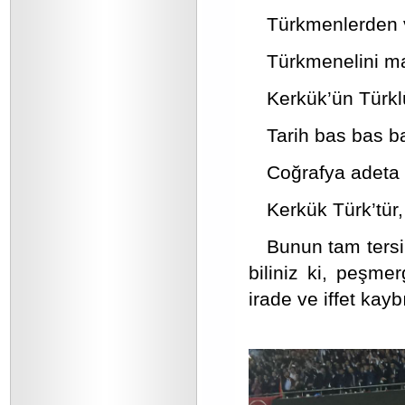
Türkmenlerden 
Türkmenelini ma
Kerkük’ün Türkl
Tarih bas bas ba
Coğrafya adeta k
Kerkük Türk’tür
Bunun tam tersin
biliniz ki, peşme
irade ve iffet kay