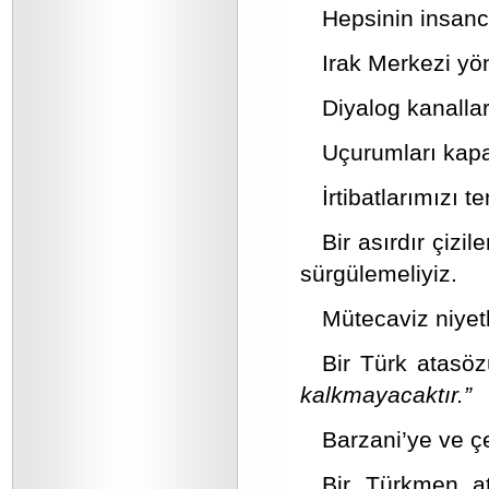
Hepsinin insanca
Irak Merkezi yön
Diyalog kanallar
Uçurumları kapa
İrtibatlarımızı t
Bir asırdır çizi
sürgülemeliyiz.
Mütecaviz niyetl
Bir Türk atasöz
kalkmayacaktır.”
Barzani’ye ve çe
Bir Türkmen a