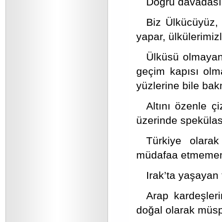
Doğru davadası
Biz Ülkücüyüz, ü
yapar, ülkülerimiz
Ülküsü olmayan, 
geçim kapısı olma
yüzlerine bile ba
Altını özenle çi
üzerinde spekülas
Türkiye olarak
müdafaa etmemem
Irak’ta yaşayan 
Arap kardeşleri
doğal olarak müspe