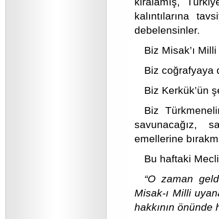
kiralamış, Türki
kalıntılarına tav
debelensinler.
Biz Misak’ı Milli
Biz coğrafyaya 
Biz Kerkük’ün 
Biz Türkmeneli
savunacağız, sa
emellerine bırak
Bu haftaki Mec
“O zaman geldi
Misak-ı Milli uy
hakkının önünde h