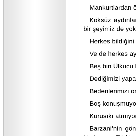
Mankurtlardan ö
Köksüz aydınlar
bir şeyimiz de yok
Herkes bildiğini
Ve de herkes aya
Beş bin Ülkücü h
Dediğimizi yapar
Bedenlerimizi o
Boş konuşmuyo
Kurusıkı atmıyo
Barzani’nin gön