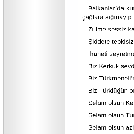
Balkanlar’da kut
çağlara sığmayıp 
Zulme sessiz ka
Şiddete tepkisiz
İhaneti seyretme
Biz Kerkük sevda
Biz Türkmeneli’n
Biz Türklüğün o
Selam olsun Ker
Selam olsun Tü
Selam olsun aziz