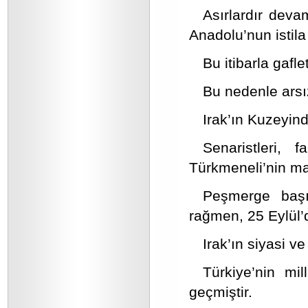
Asırlardır deva
Anadolu’nun istil
Bu itibarla gafle
Bu nedenle arsız
Irak’ın Kuzeyin
Senaristleri, 
Türkmeneli’nin ma
Peşmerge başı
rağmen, 25 Eylül’
Irak’ın siyasi v
Türkiye’nin mi
geçmiştir.