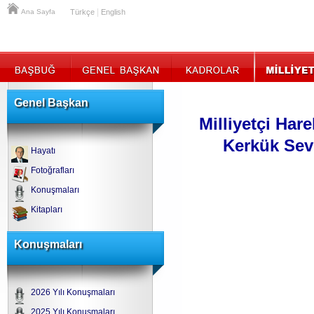
|
Ana Sayfa
Türkçe
English
Genel Başkan
Milliyetçi Har
Kerkük Sev
Hayatı
Fotoğrafları
Konuşmaları
Kitapları
Konuşmaları
2026 Yılı Konuşmaları
2025 Yılı Konuşmaları