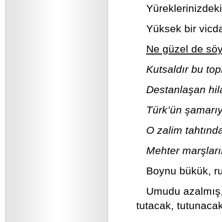
Yüreklerinizdeki
Yüksek bir vicda
Ne güzel de söy
Kutsaldır bu top
Destanlaşan hilal
Türk’ün şamarıyl
O zalim tahtında
Mehter marşları
Boynu bükük, ru
Umudu azalmış,
tutacak, tutunacak 