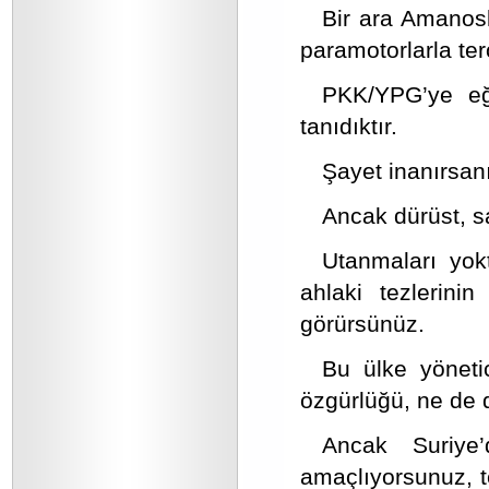
Bir ara Amanosl
paramotorlarla ter
PKK/YPG’ye eğ
tanıdıktır.
Şayet inanırsanı
Ancak dürüst, sa
Utanmaları yokt
ahlaki tezlerin
görürsünüz.
Bu ülke yöneti
özgürlüğü, ne de 
Ancak Suriye’
amaçlıyorsunuz, t