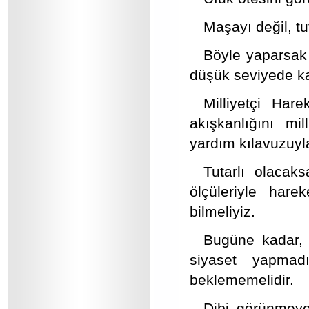
Maşayı değil, tu
Böyle yaparsak
düşük seviyede ka
Milliyetçi Hare
akışkanlığını mil
yardım kılavuzuyl
Tutarlı olacak
ölçüleriyle har
bilmeliyiz.
Bugüne kadar, 
siyaset yapma
beklememelidir.
Dibi görünmeye