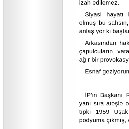
izah edilemez.
Siyasi hayatı 
olmuş bu şahsın,
anlaşıyor ki başt
Arkasından hakl
çapulcuların vat
ağır bir provokasy
Esnaf geziyorum
İP’in Başkanı R
yanı sıra ateşle o
tıpkı 1959 Uşak 
podyuma çıkmış, d