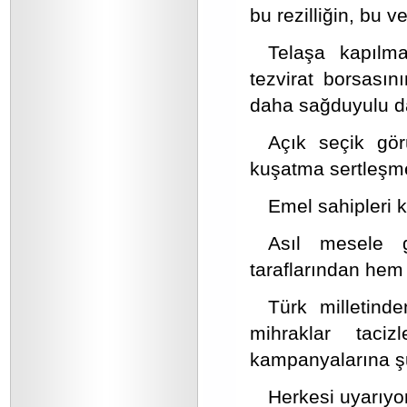
bu rezilliğin, bu 
Telaşa kapılm
tezvirat borsası
daha sağduyulu d
Açık seçik görü
kuşatma sertleşme
Emel sahipleri k
Asıl mesele 
taraflarından hem
Türk milletind
mihraklar taciz
kampanyalarına şu 
Herkesi uyarıyo