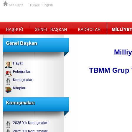
|
Ana Sayfa
Türkçe
English
Genel Başkan
Milli
Hayatı
TBMM Grup T
Fotoğrafları
Konuşmaları
Kitapları
Konuşmaları
2026 Yılı Konuşmaları
2025 Yılı Konuşmaları