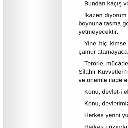
Bundan kaçış ve
İkazen diyorum k
boynuna tasma geç
yetmeyecektir.
Yine hiç kimse 
çamur atamayacak
Terörle mücade
Silahlı Kuvvetleri
ve önemle ifade e
Konu, devlet-i 
Konu, devletimiz
Herkes yerini y
Herkes ağzından