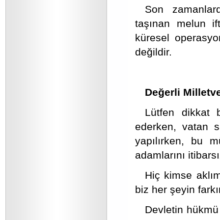
Son zamanlard
taşınan melun ift
küresel operasyo
değildir.
Değerli Milletve
Lütfen dikkat
ederken, vatan s
yapılırken, bu m
adamlarını itibars
Hiç kimse aklım
biz her şeyin fark
Devletin hükmü 