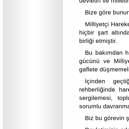
devletin ve millet
Bize göre bunun 
Milliyetçi Harek
hiçbir şart altı
birliği etmiştir.
Bu bakımdan hi
gücünü ve Milliye
gaflete düşmemeli
İçinden geçt
rehberliğinde har
sergilemesi, to
sorumlu davranması
Biz bu görevin 