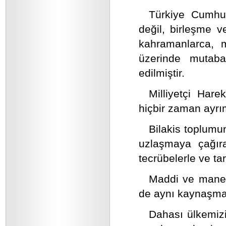
Türkiye Cumhur
değil, birleşme v
kahramanlarca, mil
üzerinde mutaba
edilmiştir.
Milliyetçi Harek
hiçbir zaman ayrım
Bilakis toplum
uzlaşmaya çağıran
tecrübelerle ve tari
Maddi ve manev
de aynı kaynaşma 
Dahası ülkemiz