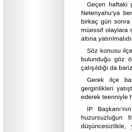
Geçen haftaki 
Netenyahu’ya ben
birkaç gün sonra R
müessif olaylara 
altına yatırılmalıdı
Söz konusu ilçe 
bulunduğu göz ö
çalışıldığı da bari
Gerek ilçe ba
gerginlikleri yat
ederek teenniyle 
İP Başkanı’nın
huzursuzluğun fi
düşüncesizlikle,