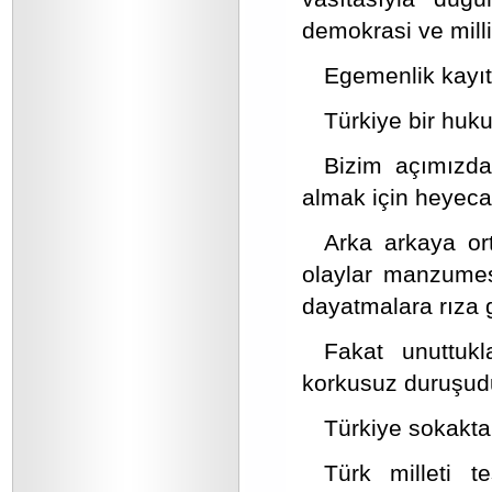
demokrasi ve milli
Egemenlik kayıts
Türkiye bir huku
Bizim açımızdan
almak için heyeca
Arka arkaya ort
olaylar manzumes
dayatmalara rıza 
Fakat unuttukl
korkusuz duruşud
Türkiye sokakta
Türk milleti t