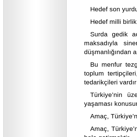
Hedef son yurd
Hedef milli birl
Surda gedik aç
maksadıyla siner
düşmanlığından al
Bu menfur tezgâ
toplum tertipçiler
tedarikçileri vardır
Türkiye’nin ü
yaşaması konusund
Amaç, Türkiye’ni
Amaç, Türkiye’n