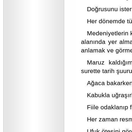
Doğrusunu ister
Her dönemde tüm 
Medeniyetlerin 
alanında yer alma
anlamak ve görme
Maruz kaldığım
surette tarih şuur
Ağaca bakarken
Kabukla uğraşır
Fiile odaklanıp f
Her zaman resm
Ufuk ötesini gör