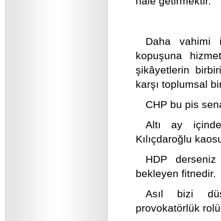
hale getirmektir.
Daha vahimi i
kopuşuna hizmet
şikâyetlerin birb
karşı toplumsal bir
CHP bu pis senar
Altı ay içind
Kılıçdaroğlu kaosu
HDP derseniz 
bekleyen fitnedir.
Asıl bizi dü
provokatörlük rolü