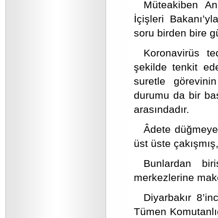
Müteakiben Ana
İçişleri Bakanı’y
soru birden bire 
Koronavirüs te
şekilde tenkit e
suretle görevini
durumu da bir ba
arasındadır.
Âdete düğmeye 
üst üste çakışmış,
Bunlardan bir
merkezlerine maket
Diyarbakır 8’i
Tümen Komutanlığ