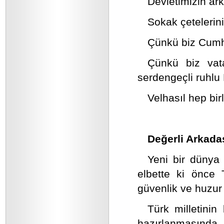
Devletimizin ar
Sokak çetelerini
Çünkü biz Cumhur
Çünkü biz vat
serdengeçli ruhlu M
Velhasıl hep birl
Değerli Arkada
Yeni bir dünya d
elbette ki önce T
güvenlik ve huzur
Türk milletinin
hazırlanmasında,