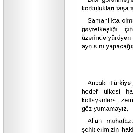
korkulukları taşa 
Samanlıkta olma
gayretkeşliği iç
üzerinde yürüyen 
aynısını yapacağı
Ancak Türkiye’
hedef ülkesi hal
kollayanlara, ze
göz yumamayız.
Allah muhafaza
şehitlerimizin ha