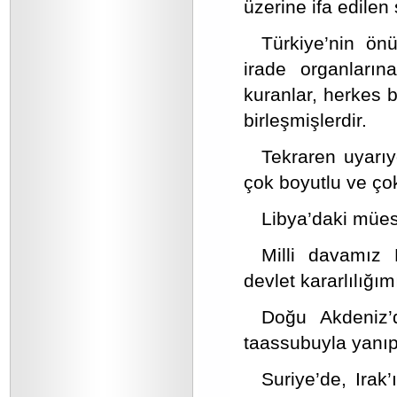
üzerine ifa edilen
Türkiye’nin ön
irade organları
kuranlar, herkes bi
birleşmişlerdir.
Tekraren uyarıyo
çok boyutlu ve çok
Libya’daki müess
Milli davamız 
devlet kararlılığı
Doğu Akdeniz’d
taassubuyla yanıp
Suriye’de, Ira