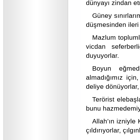
dünyayı zindan et
Güney sınırlarım
düşmesinden ileri
Mazlum toplumla
vicdan seferber
duyuyorlar.
Boyun eğmedi
almadığımız için
deliye dönüyorlar,
Terörist elebaşl
bunu hazmedemiyo
Allah’ın izniyle
çıldırıyorlar, çılg