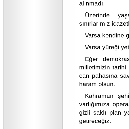
alınmadı.
Üzerinde yaş
sınırlarımız icazet
Varsa kendine g
Varsa yüreği ye
Eğer demokrasi
milletimizin tarih
can pahasına sa
haram olsun.
Kahraman şehit
varlığımıza opera
gizli saklı plan ya
getireceğiz.