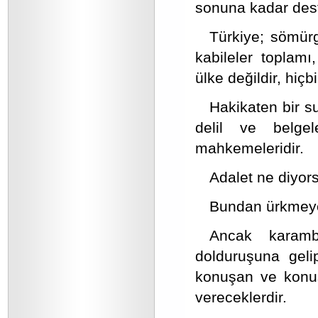
sonuna kadar dest
Türkiye; sömürg
kabileler toplamı,
ülke değildir, hi
Hakikaten bir su
delil ve belge
mahkemeleridir.
Adalet ne diyors
Bundan ürkmeye
Ancak karambol
dolduruşuna gelip
konuşan ve konuş
vereceklerdir.