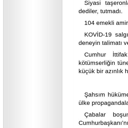
Siyasi taşeron
dediler, tutmadı.
104 emekli amira
KOVİD-19 salgı
deneyin talimatı v
Cumhur İttifak
kötümserliğin tüne
küçük bir azınlık 
Şahsım hükümeti
ülke propagandalar
Çabalar boşu
Cumhurbaşkanı’nı