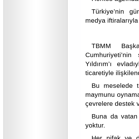
Türkiye’nin gü
medya iftiralarıyla
TBMM Başkanl
Cumhuriyeti’nin
Yıldırım’ı evlad
ticaretiyle ilişkile
Bu meselede t
maymunu oynamak T
çevrelere destek v
Buna da vatan 
yoktur.
Her nifak ve d