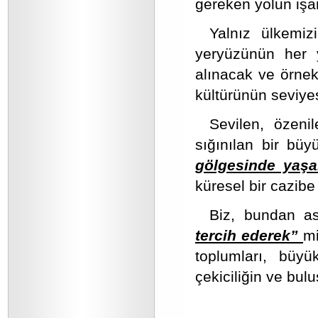
gereken yolun işar
Yalnız ülkemiz
yeryüzünün her y
alınacak ve örnek
kültürünün seviyesi
Sevilen, özeni
sığınılan bir bü
gölgesinde yaşa
küresel bir cazib
Biz, bundan as
tercih ederek”
mi
toplumları, büy
çekiciliğin ve bu