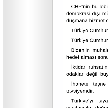
CHP’nin bu lobi
demokrasi dışı mü
düşmana hizmet ed
Türkiye Cumhuri
Türkiye Cumhuriy
Biden’in muhale
hedef alması sonu
İktidar ruhsatı
odakları değil, bü
İhanete teşne
tavsiyemdir.
Türkiye’yi si
vasıtasıyla düğ