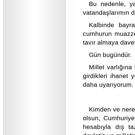
Bu nedenle, ya
vatandaşlarımın d
Kalbinde bayra
cumhurun muazzez
tavır almaya dave
Gün bugündür.
Millet varlığına
girdikleri ihanet
daha uyarıyorum.
Kimden ve nered
olsun, Cumhuriyet
hesabıyla dış taz