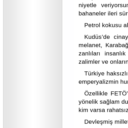
niyetle veriyors
bahaneler ileri sür
Petrol kokusu a
Kudüs’de cinay
melanet, Karabağ
zanlıları insanl
zalimler ve onların 
Türkiye haksızlı
emperyalizmin hun
Özellikle FETÖ’
yönelik sağlam du
kim varsa rahatsız
Devleşmiş mille