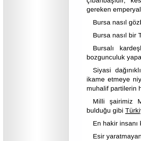
çıbanbaşıdır, ke
gereken emperyal
Bursa nasıl göz
Bursa nasıl bir 
Bursalı kardeşl
bozgunculuk yapanl
Siyasi dağınıkl
ikame etmeye niye
muhalif partilerin
Milli şairimiz
bulduğu gibi
Türki
En hakir insanı
Esir yaratmayan