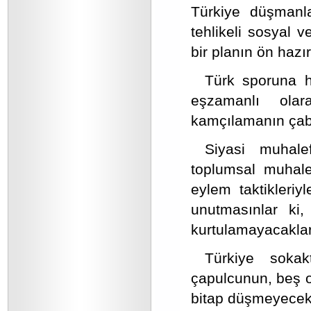
Türkiye düşmanla
tehlikeli sosyal 
bir planın ön hazırl
Türk sporuna h
eşzamanlı olar
kamçılamanın çab
Siyasi muhalef
toplumsal muhalef
eylem taktikleriy
unutmasınlar ki
kurtulamayacaklar
Türkiye sokak
çapulcunun, beş o
bitap düşmeyecekt