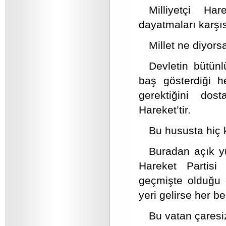
Milliyetçi Har
dayatmaları karşıs
Millet ne diyorsa
Devletin bütünl
baş gösterdiği h
gerektiğini do
Hareket’tir.
Bu hususta hiç 
Buradan açık yü
Hareket Partisi 
geçmişte olduğu 
yeri gelirse her b
Bu vatan çaresiz