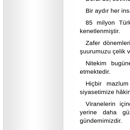
Bir aydır her i
85 milyon Türk
kenetlenmiştir.
Zafer dönemler
şuurumuzu çelik v
Nitekim bugüne
etmektedir.
Hiçbir mazlum
siyasetimize hâki
Viranelerin iç
yerine daha gü
gündemimizdir.