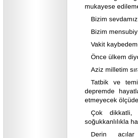
mukayese edileme
Bizim sevdamız 
Bizim mensubiye
Vakit kaybedeme
Önce ülkem diy
Aziz milletim sı
Tatbik ve tem
depremde hayatla
etmeyecek ölçüde k
Çok dikkatli,
soğukkanlılıkla h
Derin acılar