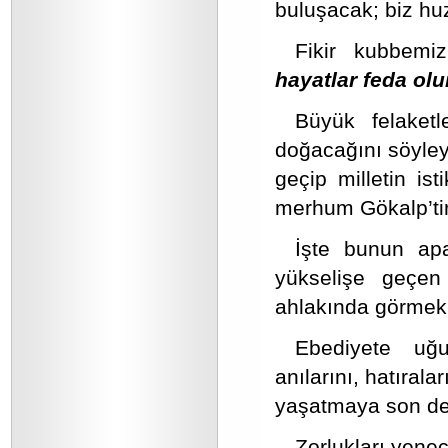
buluşacak; biz hu
Fikir kubbem
hayatlar feda ol
Büyük felaketl
doğacağını söyley
geçip milletin ist
merhum Gökalp’tir
İşte bunun ap
yükselişe geçen
ahlakında görme
Ebediyete uğur
anılarını, hatırala
yaşatmaya son der
Zorlukları yenec