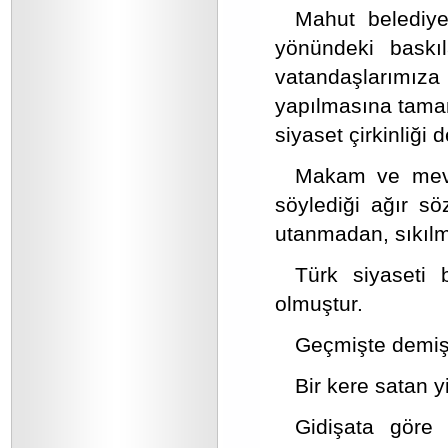
Mahut belediye
yönündeki bask
vatandaşlarımı
yapılmasına tamam
siyaset çirkinliği 
Makam ve mevki
söylediği ağır sö
utanmadan, sıkılm
Türk siyaseti 
olmuştur.
Geçmişte demiş
Bir kere satan yi
Gidişata göre 