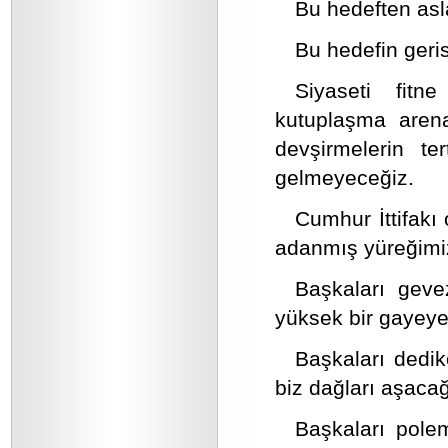
Bu hedeften asl
Bu hedefin geri
Siyaseti fit
kutuplaşma arena
devşirmelerin te
gelmeyeceğiz.
Cumhur İttifak
adanmış yüreğimiz
Başkaları geve
yüksek bir gayeye
Başkaları dedik
biz dağları aşacağ
Başkaları pole