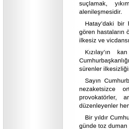
suçlamak, yıkı
alenileşmesidir.
Hatay’daki bir 
gören hastaların 
ilkesiz ve vicdansı
Kızılay’ın ka
Cumhurbaşkanlığı 
sürenler ilkesizliğ
Sayın Cumhurbaş
nezaketsizce or
provokatörler,
düzenleyenler hem 
Bir yıldır Cumh
günde toz duman ola