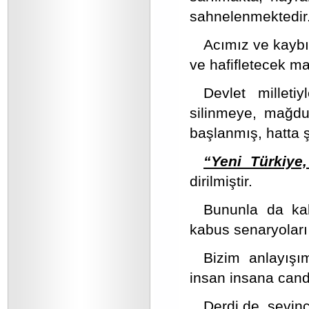
sahnelenmektedir
Acımız ve kaybı
ve hafifletecek ma
Devlet milleti
silinmeye, mağdur
başlanmış, hatta ş
“Yeni Türkiye
dirilmiştir.
Bununla da kal
kabus senaryoları 
Bizim anlayışı
insan insana candı
Derdi de, sevinc