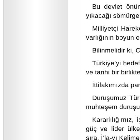
Bu devlet önün
yıkacağı sömürge 
Milliyetçi Harek
varlığının boyun 
Bilinmelidir ki, 
Türkiye’yi hedef
ve tarihi bir birlik
İttifakımızda par
Duruşumuz Türk 
muhteşem duruşuyl
Kararlılığımız, 
güç ve lider ülk
sıra, İ’la-yı Keli