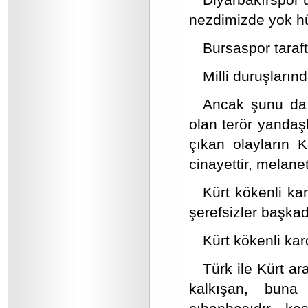
nezdimizde yok h
Bursaspor taraf
Milli duruşların
Ancak şunu da 
olan terör yandaş
çıkan olayların Kü
cinayettir, melanett
Kürt kökenli ka
şerefsizler başkad
Kürt kökenli kar
Türk ile Kürt a
kalkışan, buna