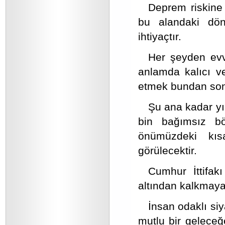
Deprem riskine 
bu alandaki dön
ihtiyaçtır.
Her şeyden evv
anlamda kalıcı ve
etmek bundan sonr
Şu ana kadar yık
bin bağımsız böl
önümüzdeki kı
görülecektir.
Cumhur İttifak
altından kalkmaya
İnsan odaklı siy
mutlu bir geleceğ