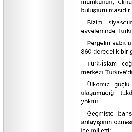
mümkünün, olmuş 
buluşturulmasıdır.
Bizim siyaset
evvelemirde Türkiy
Pergelin sabit 
360 derecelik bir 
Türk-İslam coğ
merkezi Türkiye’di
Ülkemiz güçlü 
ulaşamadığı tak
yoktur.
Geçmişte bahset
anlayışının öznes
ise millettir.