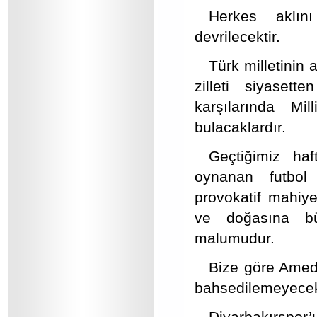
Herkes aklını
devrilecektir.
Türk milletinin 
zilleti siyaset
karşılarında Mil
bulacaklardır.
Geçtiğimiz ha
oynanan futbol
provokatif mahiye
ve doğasına bü
malumudur.
Bize göre Amed 
bahsedilemeyecekt
Diyarbakırspo