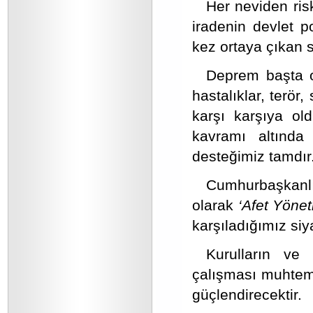
Her neviden ris
iradenin devlet po
kez ortaya çıkan st
Deprem başta ol
hastalıklar, terör
karşı karşıya old
kavramı altında
desteğimiz tamdır
Cumhurbaşkanl
olarak
‘Afet Yönet
karşıladığımız siy
Kurulların ve 
çalışması muhtemel
güçlendirecektir.