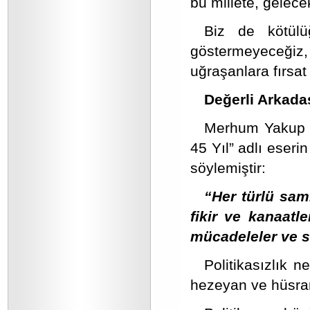
bu millete, gelece
Biz de kötül
göstermeyeceği
uğraşanlara fırsa
Değerli Arkada
Merhum Yakup Ka
45 Yıl” adlı eseri
söylemiştir:
“Her türlü sam
fikir ve kanaatl
mücadeleler ve s
Politikasızlık n
hezeyan ve hüsran