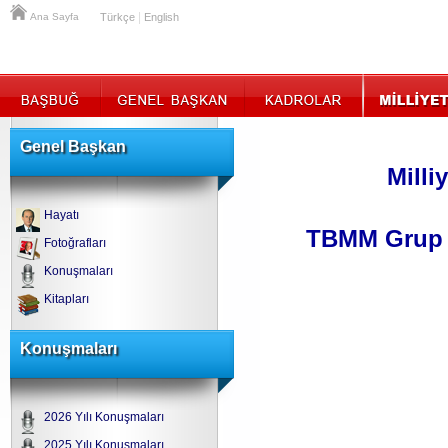
|
Ana Sayfa
Türkçe
English
Genel Başkan
Milli
Hayatı
TBMM Grup T
Fotoğrafları
Konuşmaları
Kitapları
Konuşmaları
2026 Yılı Konuşmaları
2025 Yılı Konuşmaları