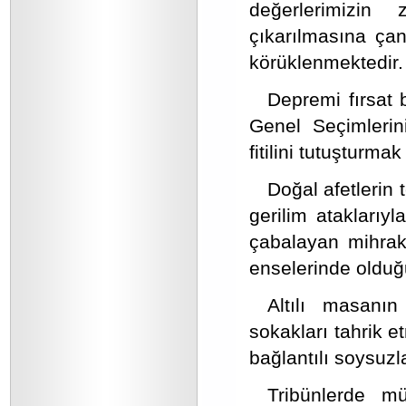
değerlerimizin
çıkarılmasına ça
körüklenmektedir.
Depremi fırsat b
Genel Seçimlerin
fitilini tutuşturm
Doğal afetlerin 
gerilim ataklarıy
çabalayan mihrakl
enselerinde oldu
Altılı masanın
sokakları tahrik e
bağlantılı soysuzl
Tribünlerde mü