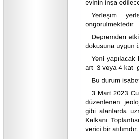
evinin inşa edilec
Yerleşim yerl
öngörülmektedir.
Depremden etkile
dokusuna uygun öz
Yeni yapılacak 
artı 3 veya 4 katı
Bu durum isabet
3 Mart 2023 C
düzenlenen; jeoloj
gibi alanlarda uz
Kalkanı Toplantıs
verici bir atılımdır.