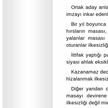
Ortak aday anla
imzayı inkar edenl
Bir yıl boyunca
hırsların masası
yalanlar masası 
oturanlar ilkesizl
İttifak yaptığı 
siyasi ahlak eksik
Kazanamaz dedi
hizalanmak ilkesiz
Diğer yandan da
masayı devirene
ilkesizliği değil mi