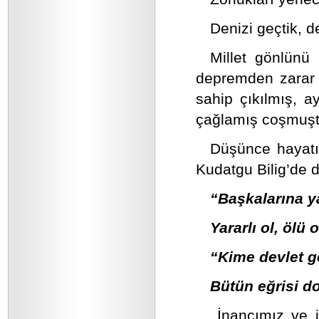
Denizi geçtik, 
Millet gönlünü
depremden zarar g
sahip çıkılmış, a
çağlamış coşmuşt
Düşünce hayatım
Kudatgu Bilig’de d
“Başkalarına ya
Yararlı ol, ölü 
“Kime devlet ge
Bütün eğrisi do
İnancımız ve i