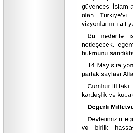
güvencesi İslam 
olan Türkiye’y
vizyonlarının alt 
Bu nedenle is
netleşecek, egeme
hükmünü sandıkta 
14 Mayıs’ta yen
parlak sayfası Alla
Cumhur İttifakı,
kardeşlik ve kucak
Değerli Milletve
Devletimizin ege
ve birlik hassa