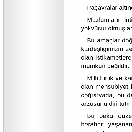
Paçavralar altın
Mazlumların int
yekvücut olmuşlar
Bu amaçlar doğru
kardeşliğimizin z
olan istikametler
mümkün değildir.
Milli birlik ve 
olan mensubiyet 
coğrafyada, bu de
arzusunu diri tutm
Bu beka düzeyi
beraber yaşanan