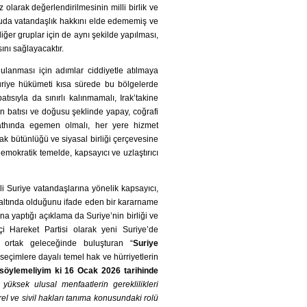
z olarak değerlendirilmesinin milli birlik ve
ultuda vatandaşlık hakkını elde edememiş ve
iğer gruplar için de aynı şekilde yapılması,
ını sağlayacaktır.
ulanması için adımlar ciddiyetle atılmaya
Suriye hükümeti kısa sürede bu bölgelerde
tısıyla da sınırlı kalınmamalı, Irak’takine
ın batısı ve doğusu şeklinde yapay, coğrafi
athında egemen olmalı, her yere hizmet
prak bütünlüğü ve siyasal birliği çerçevesine
emokratik temelde, kapsayıcı ve uzlaştırıcı
nli Suriye vatandaşlarına yönelik kapsayıcı,
 altında olduğunu ifade eden bir kararname
 yaptığı açıklama da Suriye’nin birliği ve
çi Hareket Partisi olarak yeni Suriye’de
n ortak geleceğinde buluşturan “
Suriye
t seçimlere dayalı temel hak ve hürriyetlerin
söylemeliyim ki 16 Ocak 2026 tarihinde
sek ulusal menfaatlerin gereklilikleri
ürel ve sivil hakları tanıma konusundaki rolü