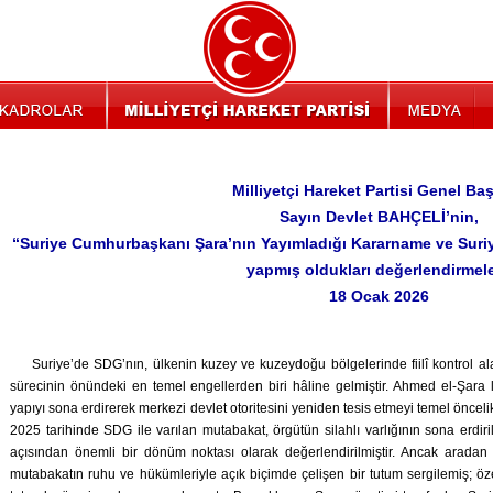
Milliyetçi Hareket Partisi Genel Ba
Sayın Devlet BAHÇELİ’nin,
“Suriye Cumhurbaşkanı Şara’nın Yayımladığı Kararname ve Suriy
yapmış oldukları değerlendirmele
18 Ocak 2026
Suriye’de SDG’nın, ülkenin kuzey ve kuzeydoğu bölgelerinde fiilî kontrol ala
sürecinin önündeki en temel engellerden biri hâline gelmiştir. Ahmed el-Şara li
yapıyı sona erdirerek merkezi devlet otoritesini yeniden tesis etmeyi temel önceli
2025 tarihinde SDG ile varılan mutabakat, örgütün silahlı varlığının sona erdi
açısından önemli bir dönüm noktası olarak değerlendirilmiştir. Ancak arada
mutabakatın ruhu ve hükümleriyle açık biçimde çelişen bir tutum sergilemiş; ö