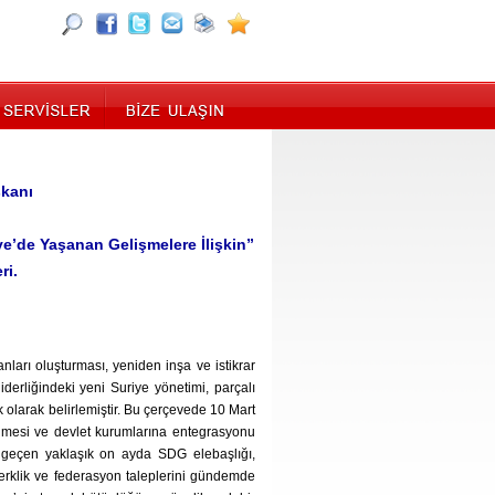
şkanı
e’de Yaşanan Gelişmelere İlişkin”
ri.
nları oluşturması, yeniden inşa ve istikrar
derliğindeki yeni Suriye yönetimi, parçalı
k olarak belirlemiştir. Bu çerçevede 10 Mart
rilmesi ve devlet kurumlarına entegrasyonu
n geçen yaklaşık on ayda SDG elebaşlığı,
zerklik ve federasyon taleplerini gündemde