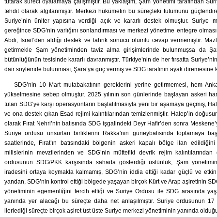
tutarak süreci oyalamaya çalışmıştır. Bu yaklaşım, Şam yönetimi tarafından Suri
tehdit olarak algılanmıştır. Merkezi hükümetin bu süreçteki tutumunu güçlendire
Suriye’nin üniter yapısına verdiği açık ve kararlı destek olmuştur. Suriye 
gereğince SDG’nin varlığını sonlandırması ve merkezi yönetime entegre olmas
Abdi, İsrail’den aldığı destek ve tahrik sonucu olumlu cevap vermemiştir. Mazl
getirmekle Şam yönetiminden taviz alma girişimlerinde bulunmuşsa da Şara
bütünlüğünün tesisinde kararlı davranmıştır. Türkiye’nin de her fırsatta Suriye’ni
dair söylemde bulunması, Şara’ya güç vermiş ve SDG tarafının ayak diremesine ka
SDG’nin 10 Mart mutabakatının gereklerini yerine getirmemesi, hem Ank
yükselmesine sebep olmuştur. 2025 yılının son günlerinde başlayan askeri hareke
tutan SDG’ye karşı operasyonların başlatılmasıyla yeni bir aşamaya geçmiş, Hal
ve ona destek çıkan Esad rejimi kalıntılarından temizlenmiştir. Halep’in doğu
olarak Fırat Nehri’nin batısında SDG işgalindeki Deyr Hafir’den sonra Meskene’
Suriye ordusu unsurları birliklerini Rakka'nın güneybatısında toplamaya ba
saatlerinde, Fırat’ın batısındaki bölgenin askeri kapalı bölge ilan edildiğin
milislerinin mevzilerinden ve SDG’nin müttefiki devrik rejim kalıntılarından
ordusunun SDG/PKK karşısında sahada gösterdiği üstünlük, Şam yönetimin
iradesini ortaya koymakla kalmamış, SDG’nin iddia ettiği kadar güçlü ve etkin 
yandan, SDG’nin kontrol ettiği bölgede yaşayan birçok Kürt ve Arap aşiretinin S
yönetiminin egemenliğini tercih ettiği ve Suriye Ordusu ile SDG arasında yaş
yanında yer alacağı bu süreçte daha net anlaşılmıştır. Suriye ordusunun 17
ilerlediği süreçte birçok aşiret üst üste Suriye merkezi yönetiminin yanında olduğu