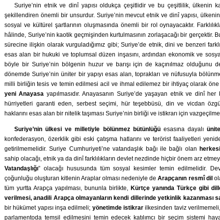
Suriye’nin etnik ve dinî yapısı oldukça çeşitlidir ve bu çeşitlilik, ülkenin 
şekillendiren önemli bir unsurdur. Suriye’nin mevcut etnik ve dinî yapısı, ülkeni
sosyal ve kültürel şartlarının oluşmasında önemli bir rol oynayacaktır. Farklılık
hâlinde, Suriye’nin kaotik geçmişinden kurtulmasının zorlaşacağı bir gerçektir. 
sürecine ilişkin olarak vurguladığımız gibi; Suriye’de etnik, dini ve benzeri farklıl
esas alan bir hukuki ve toplumsal düzen inşasını, ardından ekonomik ve sosya
böyle bir Suriye’nin bölgenin huzur ve barışı için de kaçınılmaz olduğunu de
dönemde Suriye’nin üniter bir yapıyı esas alan, toprakları ve nüfusuyla bölünm
milli birliğin tesis ve temin edilmesi acil ve ihmal edilemez bir ihtiyaç olarak 
yeni Anayasa
yapılmasıdır. Anayasanın Suriye’de yaşayan etnik ve dinî her k
hürriyetleri garanti eden, serbest seçimi, hür teşebbüsü, din ve vicdan öz
haklarını esas alan bir nitelik taşıması Suriye’nin birliği ve istikrarı için vazgeçilm
Suriye’nin
ülkesi ve milletiyle bölünmez bütünlüğü
esasına dayalı
ünit
konfederasyon, özerklik gibi eski çatışma hatlarını ve terörist faaliyetleri ye
getirilmemelidir. Suriye Cumhuriyeti’ne vatandaşlık bağı ile bağlı olan
herkes
sahip olacağı, etnik ya da dinî farklılıkların devlet nezdinde hiçbir önem arz etm
Vatandaşlığı
” olacağı hususunda tüm sosyal kesimler temin edilmelidir. Devl
çoğunluğu oluşturan kitlenin Araplar olması nedeniyle de
Arapçanın resmî dil
ol
tüm yurtta Arapça yapılması, bununla birlikte,
Kürtçe yanında Türkçe gibi dil
verilmesi, anadili Arapça olmayanların kendi dillerinde yetkinlik kazanması s
bir hükümet yapısı inşa edilmeli;
yönetimde istikrar
ilkesinden taviz verilmemeli,
parlamentoda temsil edilmesini temin edecek katılımcı bir seçim sistemi haya