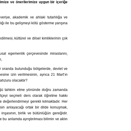
mize ve önerilerimize uygun bir içeriğe
eriye, akademik ve ahlaki tutarlılığa ve
ığı ile bu gelişmeyi kötü gösterme yarışına
dilmesi, kültürel ve dilsel kimliklerinin çok
ulusal egemenlik çerçevesinde miraslarını,
n,
er oranda bulunduğu bölgelerde, devlet ve
esine izin verilmesinin, ayrıca 21 Mart’ın
mahzuru olacaktır?
ünlüğü tahkim etme yönünde doğru zamanda
rtçeyi seçmeli ders olarak öğretme hakkı
le değerlendirmeyi gerekli kılmaktadır. Her
sin anlayacağı ortak bir dilde konuşmak,
 inşasının, birlik ve bütünlüğün gereğidir.
de bu anlamda ayrıştırılması bilimin ve aklın