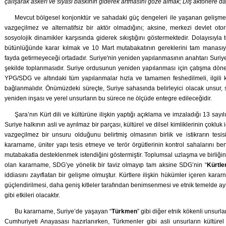
çalışarak askerî ve siyasi baskının giderek artmasını göze almak; Dış aktörlere
Mevcut bölgesel konjonktür ve sahadaki güç dengeleri ile yaşanan gelişmel
vazgeçilmez ve alternatifsiz bir aktör olmadığını; aksine, merkezi devlet otor
sosyolojik dinamikler karşısında giderek sıkıştığını göstermektedir. Dolayısıyla
bütünlüğünde karar kılmak ve 10 Mart mutabakatının gereklerini tam manasıyl
fayda getirmeyeceği ortadadır. Suriye'nin yeniden yapılanmasının anahtarı Suriye 
şekilde toplanmasıdır. Suriye ordusunun yeniden yapılanması için çatışma döne
YPG/SDG ve altındaki tüm yapılanmalar hızla ve tamamen feshedilmeli, ilgili
bağlanmalıdır. Önümüzdeki süreçte, Suriye sahasında belirleyici olacak unsur, s
yeniden inşası ve yerel unsurların bu sürece ne ölçüde entegre edileceğidir.
Şara’nın Kürt dili ve kültürüne ilişkin yaptığı açıklama ve imzaladığı 13 sayı
Suriye halkının asli ve ayrılmaz bir parçası, kültürel ve dilsel kimliklerinin çokluk 
vazgeçilmez bir unsuru olduğunu belirtmiş olmasının birlik ve istikrarın tesis
kararname, üniter yapı tesis etmeye ve terör örgütlerinin kontrol sahalarını ber
mutabakatla desteklenmek istendiğini göstermiştir. Toplumsal uzlaşma ve birliği
olan kararname, SDG’ye yönelik bir taviz olmayıp tam aksine SDG’nin “
Kürtle
iddiasını zayıflatan bir gelişme olmuştur. Kürtlere ilişkin hükümler içeren karar
güçlendirilmesi, daha geniş kitleler tarafından benimsenmesi ve etnik temelde ayrıl
gibi etkileri olacaktır.
Bu kararname, Suriye’de yaşayan “
Türkmen
” gibi diğer etnik kökenli unsurl
Cumhuriyeti Anayasası hazırlanırken, Türkmenler gibi asli unsurların kültür