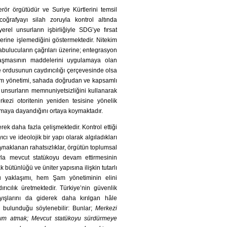
ör örgütüdür ve Suriye Kürtlerini temsil
ğrafyayı silah zoruyla kontrol altında
el unsurların işbirliğiyle SDG’ye fırsat
erine işlemediğini göstermektedir. Nitekim
bulucuların çağrıları üzerine; entegrasyon
aşmasının maddelerini uygulamaya olan
ye ordusunun caydırıcılığı çerçevesinde olsa
Şam yönetimi, sahada doğrudan ve kapsamlı
 unsurların memnuniyetsizliğini kullanarak
kezi otoritenin yeniden tesisine yönelik
amaya dayandığını ortaya koymaktadır.
rek daha fazla çelişmektedir. Kontrol ettiği
ı ve ideolojik bir yapı olarak algıladıkları
aklanan rahatsızlıklar, örgütün toplumsal
yla mevcut statükoyu devam ettirmesinin
 bütünlüğü ve üniter yapısına ilişkin tutarlı
u yaklaşımı, hem Şam yönetiminin elini
ıcılık üretmektedir. Türkiye’nin güvenlik
ışlarını da giderek daha kırılgan hâle
 bulunduğu söylenebilir: Bunlar;
Merkezi
adım atmak; Mevcut statükoyu sürdürmeye