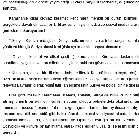
ve sorumluluğuna binaen
” yayımladığı
2026/13 sayılı Kararname, düşünceleri
sahiptir.
Kararname çıkar çıkmaz kerameti kendinden menkul bir güruh, bilimsel v
gerçeklere dayalı olmayan bir kirliliğe yönelmişler, medya ve sosyal medya aracıl
girmişlerdir.
Soruyorum !
* Suriyeli Kürt vatandaşların, Suriye halkının temel ve asli bir parçası kabul e
yönlü ve birleşik Suriye ulusal kimliğinin ayrılmaz bir parçası olmasının;
*
Devletin, kültürel ve dilsel çeşitliliği korumasının, Kürt vatandaşların 
sanatlarını yaşatma ve ana dillerini geliştirme hakkının güvence altına alınmasını
* Kürtçenin, ulusal bir dil olarak kabul edilerek Kürt nüfusunun kayda değ
özel okullarda seçmeli ders veya eğitsel-kültürel faaliyet kapsamında öğretilm
“Nevruz Bayramı” olarak resmî tatil ilan edilmesinin Suriye ve bölge için ne gibi 
Bize göre mezkur Kararname; isabetli, anlamlı, Suriye’de birlik ve büt
atılmış önemli bir adımdır. Kürtlerin yoğun olduğu bölgelerdeki okullarda Kü
tanınması hususu, “resmi dil” ile dil özgürlüğünün birbirinden ayrılması suretiy
insanın ana dili ana sütü gibi haktır. Ancak kamusal ve siyasal alanda herke
kamusal menfaatlerin, farklı kimliklerin ve toplumsal eşitliğin bir dil üzerinden
Sosyolojik ve kültürel bir tanımlama olarak ifade edilen ulusal dil ile resmi dilin 
gereğidir.