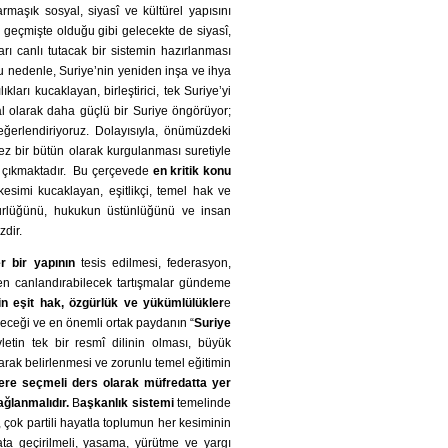
karmaşık sosyal, siyasî ve kültürel yapısını
n geçmişte olduğu gibi gelecekte de siyasî,
ları canlı tutacak bir sistemin hazırlanması
Bu nedenle, Suriye’nin yeniden inşa ve ihya
ıkları kucaklayan, birleştirici, tek Suriye’yi
l olarak daha güçlü bir Suriye öngörüyor;
ğerlendiriyoruz. Dolayısıyla, önümüzdeki
ez bir bütün olarak kurgulanması suretiyle
öne çıkmaktadır. Bu çerçevede
en kritik konu
esimi kucaklayan, eşitlikçi, temel hak ve
gürlüğünü, hukukun üstünlüğünü ve insan
ezdir.
er bir yapının
tesis edilmesi, federasyon,
niden canlandırabilecek tartışmalar gündeme
in
eşit hak, özgürlük ve yükümlülükler
e
eyeceği ve en önemli ortak paydanın “
Suriye
etin tek bir resmî dilinin olması, büyük
arak belirlenmesi ve zorunlu temel eğitimin
lere seçmeli ders olarak müfredatta yer
ağlanmalıdır.
B
aşkanlık sistemi
temelinde
 çok partili hayatla toplumun her kesiminin
ta geçirilmeli, yasama, yürütme ve yargı