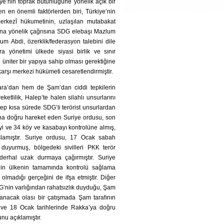
ye’nin toprak bütünlüğüne yönelik açık bir
n en önemli faktörlerden biri, Türkiye’nin
merkezî hükumetinin, uzlaşılan mutabakat
ına yönelik çağrısına SDG elebaşı Mazlum
um Abdi, özerklik/federasyon talebini dile
 yönetimi ülkede siyasi birlik ve sınır
n üniter bir yapıya sahip olması gerektiğine
rşı merkezi hükümeti cesaretlendirmiştir.
ara’dan hem de Şam’dan ciddi tepkilerin
tlilik, Halep’te halen silahlı unsurlarını
ep kısa sürede SDG’li terörist unsurlardan
suna doğru hareket eden Suriye ordusu, son
yi ve 34 köy ve kasabayı kontrolüne almış,
şlamıştır. Suriye ordusu, 17 Ocak sabah
i duyurmuş, bölgedeki sivilleri PKK terör
 derhal uzak durmaya çağırmıştır. Suriye
in ülkenin tamamında kontrolü sağlama
olmadığı gerçeğini de ifşa etmiştir. Diğer
DG’nin varlığından rahatsızlık duyduğu, Şam
anacak olası bir çatışmada Şam tarafının
 ve 18 Ocak tarihlerinde Rakka’ya doğru
nu açıklamıştır.