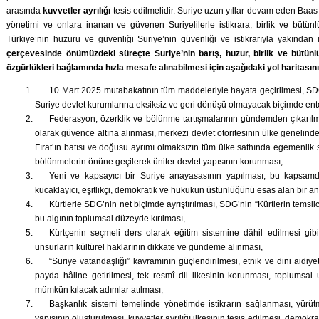
arasında
kuvvetler ayrılığı
tesis edilmelidir. Suriye uzun yıllar devam eden Baas r
yönetimi ve onlara inanan ve güvenen Suriyelilerle istikrara, birlik ve bütün
Türkiye’nin huzuru ve güvenliği Suriye’nin güvenliği ve istikrarıyla yakından il
çerçevesinde
önümüzdeki süreçte Suriye’nin barış, huzur, birlik ve bütünlü
özgürlükleri bağlamında hızla mesafe alınabilmesi için aşağıdaki yol haritasın
10 Mart 2025 mutabakatının tüm maddeleriyle hayata geçirilmesi, SD
Suriye devlet kurumlarına eksiksiz ve geri dönüşü olmayacak biçimde ent
Federasyon, özerklik ve bölünme tartışmalarının gündemden çıkarılma
olarak güvence altına alınması, merkezi devlet otoritesinin ülke genelinde
Fırat’ın batısı ve doğusu ayrımı olmaksızın tüm ülke sathında egemenlik 
bölünmelerin önüne geçilerek üniter devlet yapısının korunması,
Yeni ve kapsayıcı bir Suriye anayasasının yapılması, bu kapsamd
kucaklayıcı, eşitlikçi, demokratik ve hukukun üstünlüğünü esas alan bir a
Kürtlerle SDG’nin net biçimde ayrıştırılması, SDG’nin “Kürtlerin temsilc
bu algının toplumsal düzeyde kırılması,
Kürtçenin seçmeli ders olarak eğitim sistemine dâhil edilmesi gi
unsurların kültürel haklarının dikkate ve gündeme alınması,
“Suriye vatandaşlığı” kavramının güçlendirilmesi, etnik ve dini aidiye
payda hâline getirilmesi, tek resmî dil ilkesinin korunması, toplumsal u
mümkün kılacak adımlar atılması,
Başkanlık sistemi temelinde yönetimde istikrarın sağlanması, yürütm
yapısının oluşturulması, kuvvetler ayrılığı ilkesinin tesis edilmesi, demokra