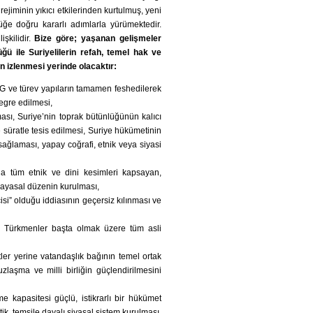
ejiminin yıkıcı etkilerinden kurtulmuş, yeni
lüğe doğru kararlı adımlarla yürümektedir.
işkilidir.
Bize göre; yaşanan gelişmeler
ğü ile Suriyelilerin refah, temel hak ve
ın izlenmesi yerinde olacaktır:
G ve türev yapıların tamamen feshedilerek
egre edilmesi,
sı, Suriye’nin toprak bütünlüğünün kalıcı
 süratle tesis edilmesi, Suriye hükümetinin
sağlaması, yapay coğrafi, etnik veya siyasi
a tüm etnik ve dini kesimleri kapsayan,
nayasal düzenin kurulması,
isi” olduğu iddiasının geçersiz kılınması ve
bi Türkmenler başta olmak üzere tüm asli
tler yerine vatandaşlık bağının temel ortak
zlaşma ve milli birliğin güçlendirilmesini
e kapasitesi güçlü, istikrarlı bir hükümet
tik, temsile dayalı siyasal sistem kurulması,