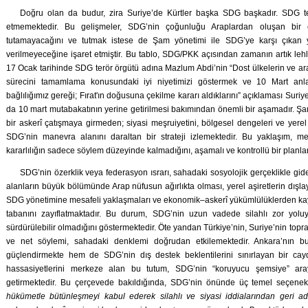
Doğru olan da budur, zira Suriye’de Kürtler başka SDG başkadır. SDG ter
etmemektedir. Bu gelişmeler, SDG’nin çoğunluğu Araplardan oluşan bir co
tutamayacağını ve tutmak istese de Şam yönetimi ile SDG’ye karşı çıkan yer
verilmeyeceğine işaret etmiştir. Bu tablo, SDG/PKK açısından zamanın artık lehl
17 Ocak tarihinde SDG terör örgütü adına Mazlum Abdi’nin “Dost ülkelerin ve ara
sürecini tamamlama konusundaki iyi niyetimizi göstermek ve 10 Mart anl
bağlılığımız gereği; Fırat'ın doğusuna çekilme kararı aldıklarını” açıklaması Suri
da 10 mart mutabakatının yerine getirilmesi bakımından önemli bir aşamadır. 
bir askerî çatışmaya girmeden; siyasi meşruiyetini, bölgesel dengeleri ve yerel
SDG’nin manevra alanını daraltan bir strateji izlemektedir. Bu yaklaşım, mer
kararlılığın sadece söylem düzeyinde kalmadığını, aşamalı ve kontrollü bir planl
SDG’nin özerklik veya federasyon ısrarı, sahadaki sosyolojik gerçeklikle gide
alanların büyük bölümünde Arap nüfusun ağırlıkta olması, yerel aşiretlerin dışlayıc
SDG yönetimine mesafeli yaklaşmaları ve ekonomik–askerî yükümlülüklerden kayn
tabanını zayıflatmaktadır. Bu durum, SDG’nin uzun vadede silahlı zor yolu
sürdürülebilir olmadığını göstermektedir. Öte yandan Türkiye’nin, Suriye’nin toprak
ve net söylemi, sahadaki denklemi doğrudan etkilemektedir. Ankara’nın b
güçlendirmekte hem de SDG’nin dış destek beklentilerini sınırlayan bir caydır
hassasiyetlerini merkeze alan bu tutum, SDG’nin “koruyucu şemsiye” aray
getirmektedir. Bu çerçevede bakıldığında, SDG’nin önünde üç temel seçenek
hükümetle bütünleşmeyi kabul ederek silahlı ve siyasi iddialarından geri 