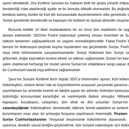
işaret etmektedir. Zira Kürtlere sunulan bu hakların belli bir gruba yönelik imtiya
beraberliği riske atabileceği açıktır ve bu konuda dikkatli olunmalıdır. Bu doğr
kimliksiz kalmış Kürtler ile Kürt dili konusundaki düzenlemelerin ülke genelinde d
Suriye genelinde demokratik ve kapsayıcı bir kültürel ve siyasal atmosfer oluşmas
Bununla birlikte 10 Mart mutabakatının bir an önce tüm maddeleri ile uyg
devam edilmelidir. SDG'nin Fırat'ın batısından çekilmiş olması önemlidir ve 
istikrarı tamamen sağlayabilecek ve yaşamı normalleştirecektir. Fakat Fırat'ın ba
benzer bir federasyon peşinde koşma hayalinden vaz geçilmelidir. Suriye, Fırat'
veya etnik bölünmelerle parçalanmamalıdır. Suriye Hükümeti tüm Suriye s
götürmeli, doğal kaynakları kontrol etmeli ve istikrarı sağlamalıdır. Suriye’nin to
aykırı olabilecek herhangi bir model yerine Suriye’nin ortaklıklara vurgu yapan d
bir Cumhuriyet olarak inşa edilmesi sağlanmalıdır.
Şara’nın Suriyeli Kürtlerle terör örgütü SDG’yi birbirinden ayıran, Kürt köke
bütünleştirici, onların temel hak ve özgürlüklerinin anayasal çerçevede güvence
yayımlaması bu anlamda önemli ve takdire şayan bir adımdır. Ardından kamuoyuna
bütünlüğü konusundaki kararlılığın ve samimiyetin ifadesi olmuştur. Milliyet
kapsayıcı, kucaklayıcı, uzlaşmacı, tüm etnik ve dini unsurları Suriye’ni
vatandaşlığında
” bütünleştiren, demokratik, istikrarlı, temsil adaletine ve serbes
korunmasını esas alan bir anlayışla Anayasa yapılmasını önermiştik.
Peşinen 
Suriye Cumhurbaşkanının
“
Anayasal beyanname hükümlerine dayanarak, yük
uyarınca, devletin ulusal birliğini güçlendirme, tüm Suriyeli vatandaşlar için kült