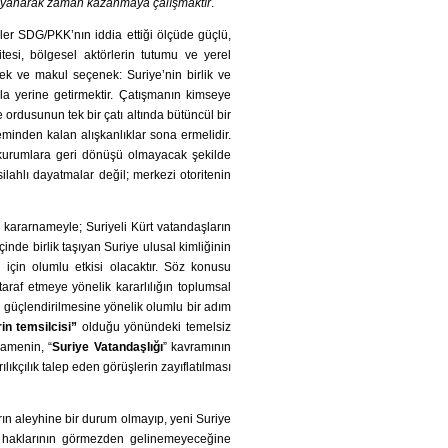
 dayanarak zaman kazanmaya çalışmaktır
.
er SDG/PKK’nın iddia ettiği ölçüde güçlü,
itesi, bölgesel aktörlerin tutumu ve yerel
 tek ve makul seçenek: Suriye’nin birlik ve
a yerine getirmektir. Çatışmanın kimseye
ordusunun tek bir çatı altında bütüncül bir
minden kalan alışkanlıklar sona ermelidir.
 kurumlara geri dönüşü olmayacak şekilde
ilahlı dayatmalar değil; merkezi otoritenin
lı kararnameyle; Suriyeli Kürt vatandaşların
içinde birlik taşıyan Suriye ulusal kimliğinin
i için olumlu etkisi olacaktır. Söz konusu
taraf etmeye yönelik kararlılığın toplumsal
n güçlendirilmesine yönelik olumlu bir adım
rin temsilcisi”
olduğu yönündeki temelsiz
namenin, “
Suriye Vatandaşlığı
” kavramının
ıkçılık talep eden görüşlerin zayıflatılması
arın aleyhine bir durum olmayıp, yeni Suriye
el haklarının görmezden gelinemeyeceğine