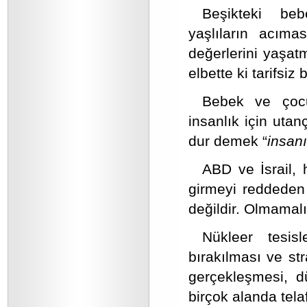
Beşikteki bebe
yaşlıların acıma
değerlerini yaşatm
elbette ki tarifsiz 
Bebek ve çocuk
insanlık için utan
dur demek “
insan
ABD ve İsrail, 
girmeyi reddeden
değildir. Olmamalı
Nükleer tesisl
bırakılması ve str
gerçekleşmesi, d
birçok alanda tela