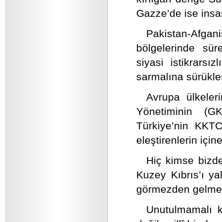
Gazze’de ise insa
Pakistan-Afgani
bölgelerinde sür
siyasi istikrarsı
sarmalına sürükle
Avrupa ülkeleri
Yönetiminin (GK
Türkiye’nin KKTC
eleştirenlerin içine
Hiç kimse bizd
Kuzey Kıbrıs’ı ya
görmezden gelmem
Unutulmamalı ki