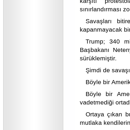
karşıtı protest
sınırlandırması zor
Savaşları bit
kapanmayacak bir y
Trump; 340 mil
Başbakanı Neteny
sürüklemiştir.
Şimdi de savaşı 
Böyle bir Amerik
Böyle bir Amer
vadetmediği ortad
Ortaya çıkan bu
mutlaka kendileri