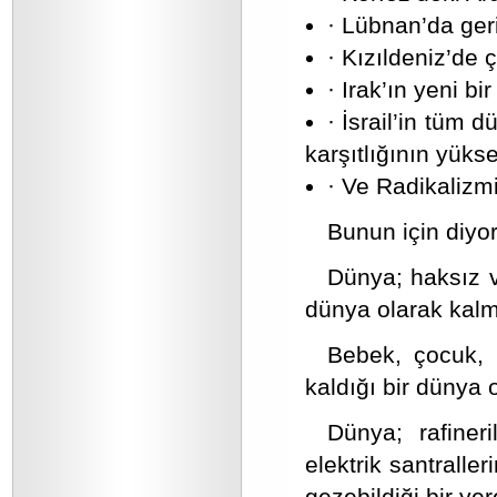
· Lübnan’da ger
· Kızıldeniz’d
· Irak’ın yeni bi
· İsrail’in tüm 
karşıtlığının yüks
· Ve Radikalizm
Bunun için diyo
Dünya; haksız v
dünya olarak kalm
Bebek, çocuk, 
kaldığı bir dünya 
Dünya; rafineri
elektrik santralle
gezebildiği bir ye