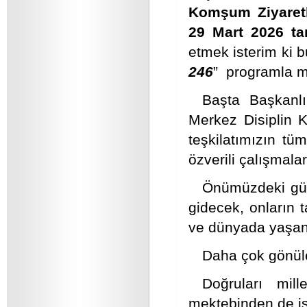
Komşum Ziyaretl
29 Mart 2026 tar
etmek isterim ki b
246
” programla m
Başta Başkanl
Merkez Disiplin K
teşkilatımızın tü
özverili çalışmala
Önümüzdeki günl
gidecek, onların t
ve dünyada yaşan
Daha çok gönüle
Doğruları mill
mektebinden de is