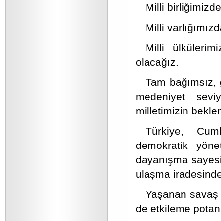
Milli birliğimiz
Milli varlığımız
Milli ülküleri
olacağız.
Tam bağımsız, g
medeniyet sevi
milletimizin bekle
Türkiye, Cumh
demokratik yönet
dayanışma sayesin
ulaşma iradesind
Yaşanan savaş 
de etkileme potans