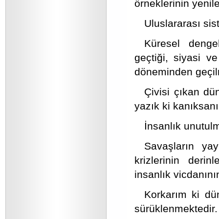
örneklerinin yeni
Uluslararası sis
Küresel dengel
geçtiği, siyasi v
döneminden geçil
Çivisi çıkan dün
yazık ki kanıksanır
İnsanlık unutul
Savaşların yay
krizlerinin deri
insanlık vicdanın
Korkarım ki dün
sürüklenmektedir.