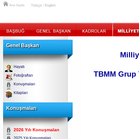
|
Ana Sayfa
Türkçe
English
Genel Başkan
Milli
Hayatı
TBMM Grup T
Fotoğrafları
Konuşmaları
Kitapları
Konuşmaları
2026 Yılı Konuşmaları
2025 Yılı Konuşmaları