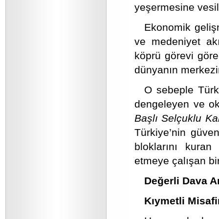
yeşermesine vesile
Ekonomik gelişm
ve medeniyet akı
köprü görevi gören
dünyanın merkezi
O sebeple Türk
dengeleyen ve okuy
Başlı Selçuklu Kar
Türkiye’nin güvenl
bloklarını kura
etmeye çalışan b
Değerli Dava A
Kıymetli Misafir