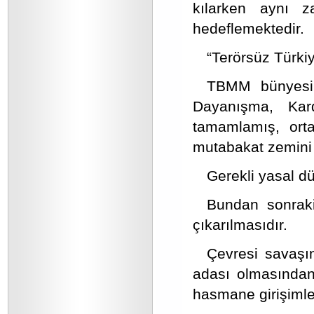
kılarken aynı z
hedeflemektedir.
“Terörsüz Türkiye
TBMM bünyesin
Dayanışma, Kar
tamamlamış, orta
mutabakat zemini 
Gerekli yasal d
Bundan sonraki
çıkarılmasıdır.
Çevresi savaşın
adası olmasından 
hasmane girişimler