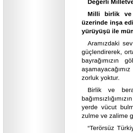
Değerli Milletve
Milli birlik v
üzerinde inşa edi
yürüyüşü ile müm
Aramızdaki sevg
güçlendirerek, ort
bayrağımızın g
aşamayacağımız h
zorluk yoktur.
Birlik ve ber
bağımsızlığımızın 
yerde vücut bulm
zulme ve zalime g
“Terörsüz Türki