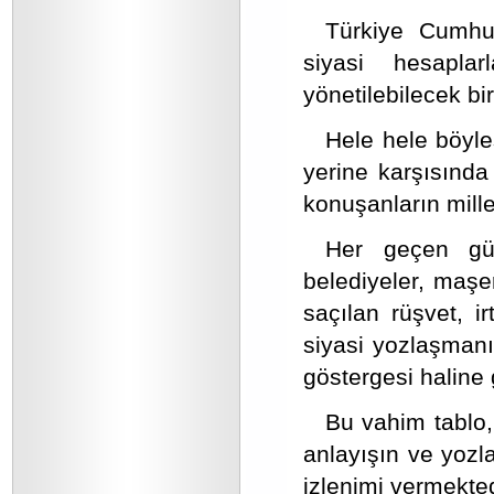
Türkiye Cumhuri
siyasi hesaplar
yönetilebilecek bir
Hele hele böyl
yerine karşısında 
konuşanların mille
Her geçen gü
belediyeler, maşer
saçılan rüşvet, i
siyasi yozlaşmanı
göstergesi haline 
Bu vahim tablo, 
anlayışın ve yoz
izlenimi vermekted