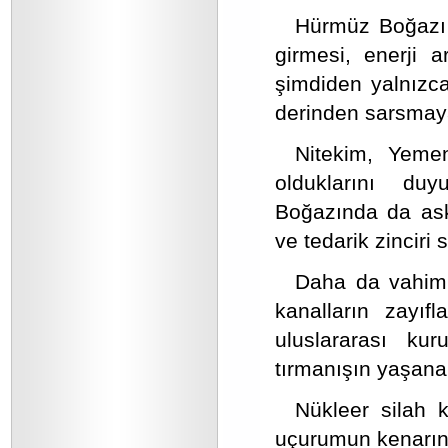
Hürmüz Boğazı b
girmesi, enerji 
şimdiden yalnızca 
derinden sarsmaya
Nitekim, Yemen
olduklarını d
Boğazında da asker
ve tedarik zinciri s
Daha da vahimi; 
kanalların zayıf
uluslararası kuru
tırmanışın yaşanab
Nükleer silah k
uçurumun kenarına