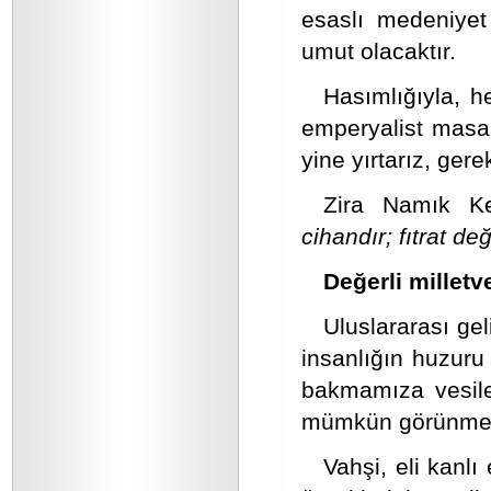
esaslı medeniyet
umut olacaktır.
Hasımlığıyla, h
emperyalist masala
yine yırtarız, gere
Zira Namık Kem
cihandır; fıtrat d
Değerli milletve
Uluslararası gel
insanlığın huzuru
bakmamıza vesile
mümkün görünmem
Vahşi, eli kanlı