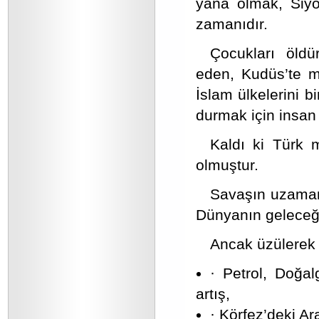
yana olmak, Siyo
zamanıdır.
Çocukları öldü
eden, Kudüs’te m
İslam ülkelerini b
durmak için insan 
Kaldı ki Türk 
olmuştur.
Savaşın uzamam
Dünyanın geleceği i
Ancak üzülerek 
· Petrol, Doğal
artış,
· Körfez’deki A