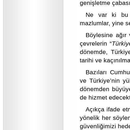
genişletme çabası 
Ne var ki bu 
mazlumlar, yine se
Böylesine ağır 
çevrelerin “
Türkiy
dönemde, Türkiye’
tarihi ve kaçınılma
Bazıları Cumhur
ve Türkiye’nin yü
dönemden büyüyer
de hizmet edecekt
Açıkça ifade etm
yönelik her söyle
güvenliğimizi hede