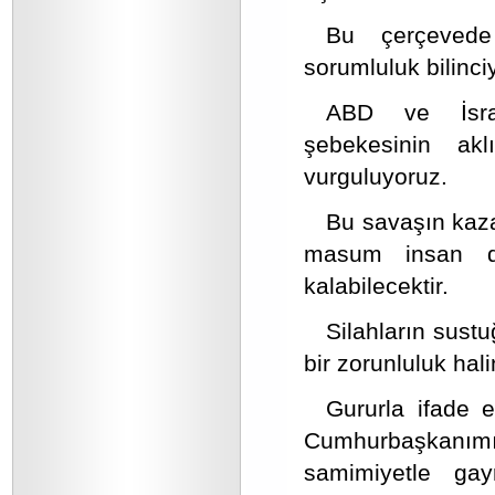
Bu çerçevede
sorumluluk bilinc
ABD ve İsrail
şebekesinin ak
vurguluyoruz.
Bu savaşın kaz
masum insan d
kalabilecektir.
Silahların sustu
bir zorunluluk halin
Gururla ifade 
Cumhurbaşkanımız
samimiyetle gayr