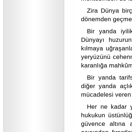
Zira Dünya birço
dönemden geçmek
Bir yanda iyil
Dünyayı huzurun,
kılmaya uğraşanl
yeryüzünü cehennem
karanlığa mahkûm
Bir yanda tarif
diğer yanda açlı
mücadelesi veren
Her ne kadar yi
hukukun üstünlüğ
güvence altına a