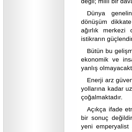
değil; millî bir d
Dünya genelin
dönüşüm dikkate a
ağırlık merkezi 
istikrarın güçlend
Bütün bu gelişme
ekonomik ve insa
yanlış olmayacaktı
Enerji arz güven
yollarına kadar uz
çoğalmaktadır.
Açıkça ifade et
bir sonuç değildi
yeni emperyalist a