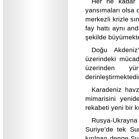
Her ne kadar ö
yansımaları olsa d
merkezli krizle sı
fay hattı aynı anda
şekilde büyümekte
Doğu Akdeniz’
üzerindeki mücade
üzerinden yürü
derinleştirmektedir
Karadeniz havz
mimarisini yenide
rekabeti yeni bir 
Rusya-Ukrayna
Suriye’de tek Su
kırılgan denge Su