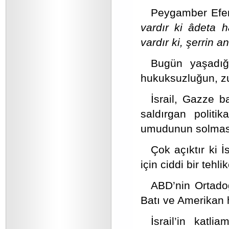
Peygamber Efendi
vardır ki âdeta ha
vardır ki, şerrin ana
Bugün yaşadığı
hukuksuzluğun, zu
İsrail, Gazze b
saldırgan politi
umudunun solması
Çok açıktır ki 
için ciddi bir tehlik
ABD’nin Ortadoğu
Batı ve Amerikan 
İsrail’in katli