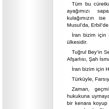
Tüm bu cüretkâ
ayağımızı sapa
kulağımızın ise
Musul’da, Erbil’d
İran bizim için
ülkesidir.
Tuğrul Bey’in S
Afşarlısı, Şah İsm
İran bizim için 
Türküyle, Farsıy
Zaman, geçmiş
hukukuna uymayan 
bir kenara koyup 