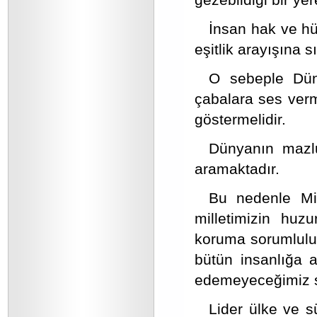
İnsan hak ve hür
eşitlik arayışına s
O sebeple Düny
çabalara ses verme
göstermelidir.
Dünyanın mazlu
aramaktadır.
Bu nedenle Mill
milletimizin huz
koruma sorumluluğ
bütün insanlığa a
edemeyeceğimiz so
Lider ülke ve s