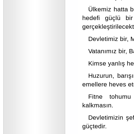
Ülkemiz hatta bö
hedefi güçlü bir
gerçekleştirilecekti
Devletimiz bir, M
Vatanımız bir, Ba
Kimse yanlış he
Huzurun, barışı
emellere heves e
Fitne tohumu
kalkmasın.
Devletimizin şe
güçtedir.