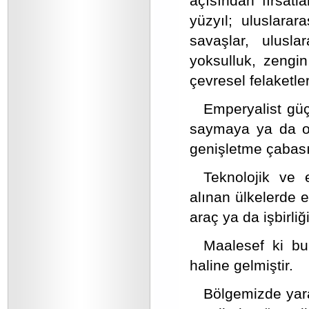
açısından fırsatl
yüzyıl; uluslarara
savaşlar, ulusla
yoksulluk, zengin
çevresel felaketler
Emperyalist güçl
saymaya ya da or
genişletme çabası
Teknolojik ve 
alınan ülkelerde e
araç ya da işbirliğ
Maalesef ki bu
haline gelmiştir.
Bölgemizde yara