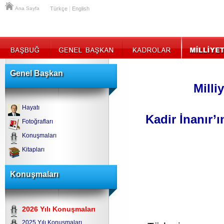
|
Ana Sayfa
Türkçe
English
Genel Başkan
Milli
Hayatı
Kadir İnanır’ı
Fotoğrafları
Konuşmaları
Kitapları
Konuşmaları
2026 Yılı Konuşmaları
2025 Yılı Konuşmaları