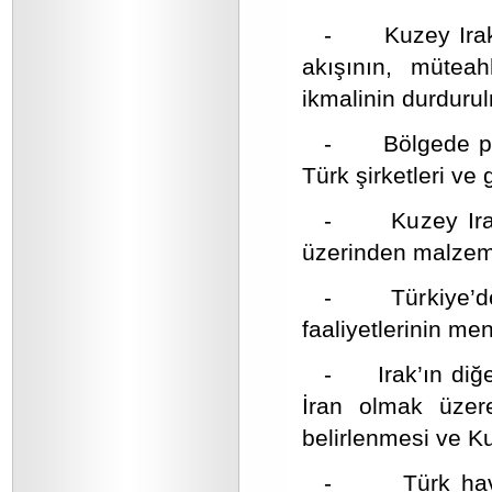
- Kuzey Irak’a
akışının, müteahh
ikmalinin durduru
- Bölgede petro
Türk şirketleri ve 
- Kuzey Irak’t
üzerinden malzeme
- Türkiye’de fa
faaliyetlerinin me
- Irak’ın diğer 
İran olmak üzer
belirlenmesi ve Ku
- Türk hava s