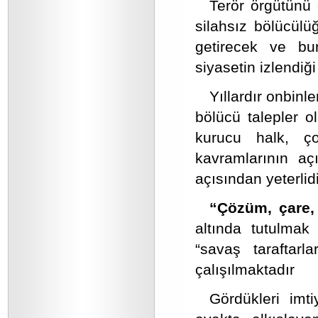
Terör örgütünü 
silahsız bölücülü
getirecek ve bu
siyasetin izlendiğ
Yıllardır onbin
bölücü talepler ol
kurucu halk, ço
kavramlarının açı
açısından yeterlidi
“Çözüm, çare, 
altında tutulmak
“savaş taraftarl
çalışılmaktadır
Gördükleri imti