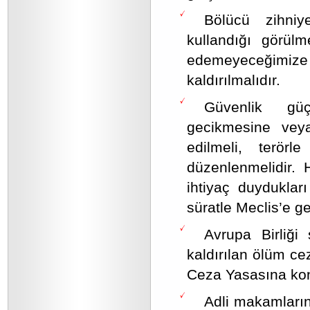
Bölücü zihniy
kullandığı görül
edemeyeceğimize g
kaldırılmalıdır.
Güvenlik güç
gecikmesine veya
edilmeli, terör
düzenlenmelidir. 
ihtiyaç duyduklar
süratle Meclis’e ge
Avrupa Birliği
kaldırılan ölüm ce
Ceza Yasasına kon
Adli makamların