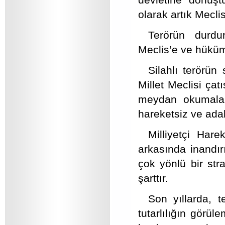
olarak artık Mecli
Terörün durdur
Meclis’e ve hükü
Silahlı terörün
Millet Meclisi ça
meydan okumalar
hareketsiz ve adale
Milliyetçi Hare
arkasında inandırı
çok yönlü bir stra
şarttır.
Son yıllarda, t
tutarlılığın görü