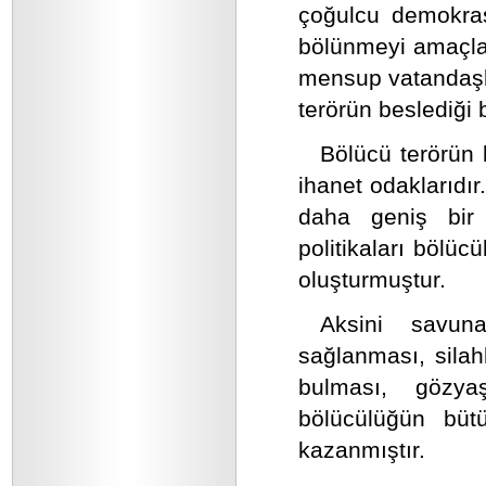
çoğulcu demokrasi
bölünmeyi amaçlay
mensup vatandaşla
terörün beslediği b
Bölücü terörün 
ihanet odaklarıdır.
daha geniş bir a
politikaları bölü
oluşturmuştur.
Aksini savun
sağlanması, silah
bulması, gözya
bölücülüğün bütü
kazanmıştır.