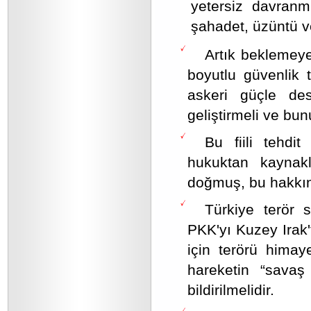
yetersiz davranmı
şahadet, üzüntü ve 
Artık beklemey
boyutlu güvenlik 
askeri güçle de
geliştirmeli ve bu
Bu fiili tehdit
hukuktan kaynak
doğmuş, bu hakkın 
Türkiye terör 
PKK'yı Kuzey Irak
için terörü hima
hareketin “savaş
bildirilmelidir.