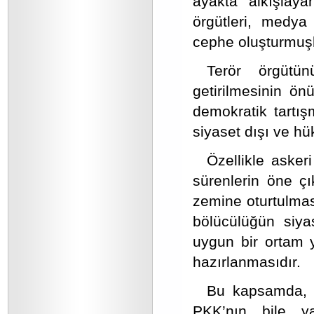
ayakta alkışlaya
örgütleri, medya
cephe oluşturmuşl
Terör örgütün
getirilmesinin ön
demokratik tartı
siyaset dışı ve hü
Özellikle asker
sürenlerin öne ç
zemine oturtulması
bölücülüğün siya
uygun bir ortam y
hazırlanmasıdır.
Bu kapsamda, s
PKK’nın bile y