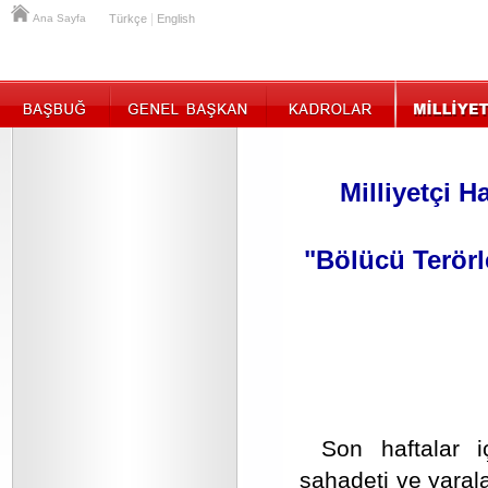
|
Ana Sayfa
Türkçe
English
Milliyetçi H
"Bölücü Terör
Son haftalar i
şahadeti ve yaral