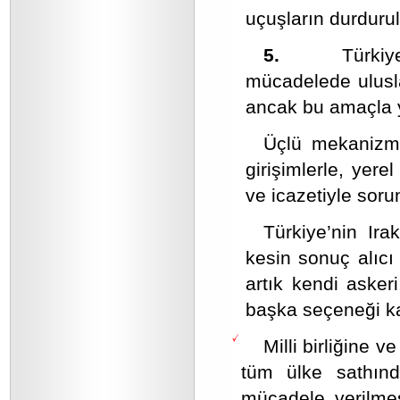
uçuşların durduru
5.
Türkiye ülk
mücadelede ulusl
ancak bu amaçla yı
Üçlü mekanizma 
girişimlerle, yerel
ve icazetiyle sor
Türkiye’nin Ira
kesin sonuç alıcı
artık kendi asker
başka seçeneği ka
Milli birliğine 
tüm ülke sathınd
mücadele verilmes