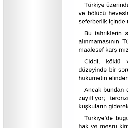
Türkiye üzerinde
ve bölücü hevesle
seferberlik içinde 
Bu tahriklerin 
alınmamasının Tü
maalesef karşımıza
Ciddi, köklü 
düzeyinde bir sor
hükümetin elinden
Ancak bundan d
zayıflıyor; terö
kuşkuların giderek
Türkiye’de bugü
hak ve meşru kiml