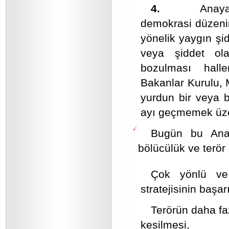
4.
Anaya
demokrasi düzenin
yönelik yaygın şid
veya şiddet ola
bozulması hall
Bakanlar Kurulu, 
yurdun bir veya b
ayı geçmemek üzer
Bugün bu Anaya
bölücülük ve terör
Çok yönlü ve
stratejisinin başa
Terörün daha fa
kesilmesi,