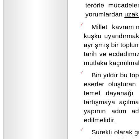
terörle mücadele
yorumlardan
uzak
Millet kavram
kuşku uyandırmakta
ayrışmış bir toplum
tarih ve ecdadımı
mutlaka kaçınılmal
Bin yıldır bu t
eserler oluşturan
temel dayanağı v
tartışmaya açılm
yapının adım adı
edilmelidir.
Sürekli olarak 