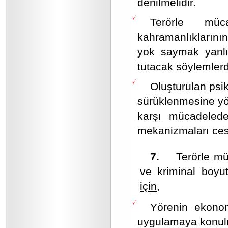
denilmelidir.
Terörle müc
kahramanlıklarının
yok saymak yanlı
tutacak söylemlerd
Oluşturulan psik
sürüklenmesine yön
karşı mücadelede 
mekanizmaları cesa
7.
Terörle müca
ve kriminal boyu
için,
Yörenin ekonom
uygulamaya konulm