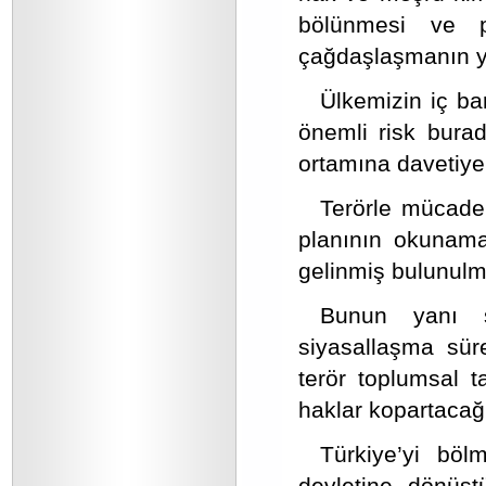
bölünmesi ve pa
çağdaşlaşmanın yo
Ülkemizin iç ba
önemli risk bura
ortamına davetiye 
Terörle mücadel
planının okunama
gelinmiş bulunulm
Bunun yanı s
siyasallaşma süre
terör toplumsal t
haklar kopartacağı
Türkiye’yi bölm
devletine dönüşt