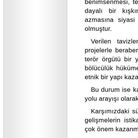
benimsenmesi, ter
dayalı bir kışkı
azmasına siyasi 
olmuştur.
Verilen taviz
projelerle berabe
terör örgütü bir 
bölücülük hükümet
etnik bir yapı ka
Bu durum ise k
yolu arayışı olar
Karşımızdaki sü
gelişmelerin ist
çok önem kazanmı