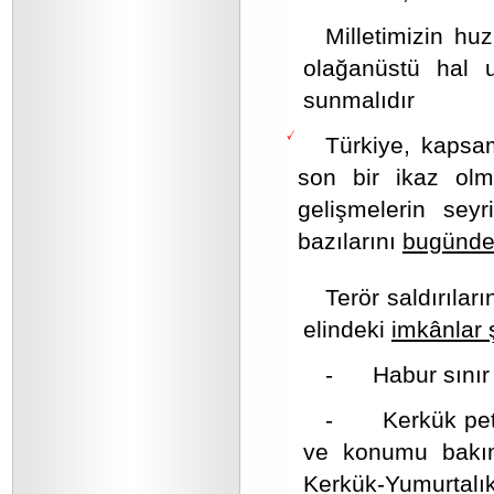
Milletimizin h
olağanüstü hal u
sunmalıdır
Türkiye, kapsam
son bir ikaz olm
gelişmelerin sey
bazılarını
bugünden
Terör saldırılar
elindeki
imkânlar 
- Habur sınır k
- Kerkük petrol
ve konumu bakımı
Kerkük-Yumurtalık 