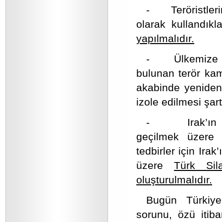
- Teröristlerin
olarak kullandıkl
yapılmalıdır.
- Ülkemize yön
bulunan terör kam
akabinde yeniden
izole edilmesi şartt
- Irak’ın kuz
geçilmek üzere 
tedbirler için Ira
üzere
Türk Sil
oluşturulmalıdır.
Bugün Türkiye’
sorunu, özü itiba