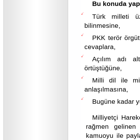
Bu konuda yapa
Türk milleti ü
bilinmesine,
PKK terör örgü
cevaplara,
Açılım adı al
örtüştüğüne,
Milli dil ile m
anlaşılmasına,
Bugüne kadar yür
Milliyetçi Harek
rağmen gelinen
kamuoyu ile pay