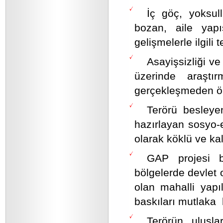
İç göç, yoksul
bozan, aile yapı
gelişmelerle ilgili t
Asayişsizliği v
üzerinde araştır
gerçekleşmeden ön
Terörü besleye
hazırlayan sosyo-e
olarak köklü ve ka
GAP projesi bi
bölgelerde devlet o
olan mahalli yapı
baskıları mutlaka k
Terörün uluslar