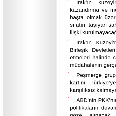
Irak’ın kuzeyi
kazandırma ve muh
başta olmak üzere
sıfatını taşıyan şa
ilişki kurulmayaca
Irak’ın Kuzeyi
Birleşik Devletl
etmeleri halinde c
müdahalenin gerçek
Peşmerge grupla
kartını Türkiye’y
karşılıksız kalmay
ABD’nin PKK’nın
politikaların dev
göze alınacak g