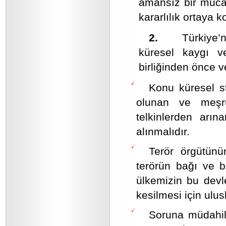
amansız bir mücad
kararlılık ortaya k
2.
Türkiye’nin
küresel kaygı ve
birliğinden önce v
Konu küresel s
olunan ve meşru
telkinlerden arı
alınmalıdır.
Terör örgütünü
terörün bağı ve b
ülkemizin bu devle
kesilmesi için ulusl
Soruna müdahil 