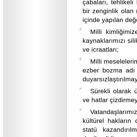
çabaları, tehlikeli
bir zenginlik ola
içinde yapılan değ
Milli kimliğimi
kaynaklarımızı sili
ve icraatları;
Milli meseleleri
ezber bozma adı a
duyarsızlaştırılma
Sürekli olarak ü
ve hatlar çizdirme
Vatandaşlarımızd
kültürel hakların 
statü kazandırıl