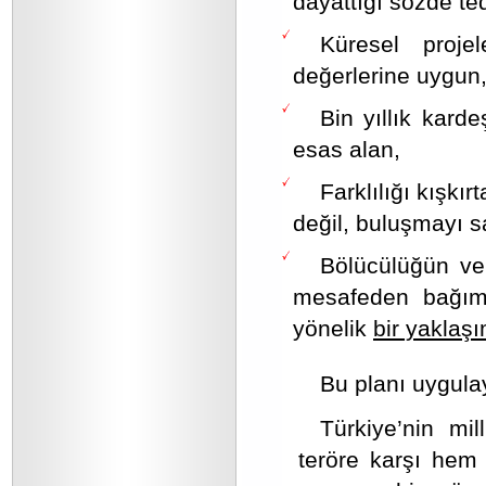
dayattığı sözde te
Küresel proje
değerlerine uygun
Bin yıllık kardeş
esas alan,
Farklılığı kışkı
değil, buluşmayı s
Bölücülüğün ve 
mesafeden bağım
yönelik
bir yaklaşı
Bu planı uygula
Türkiye’nin mil
teröre karşı hem 