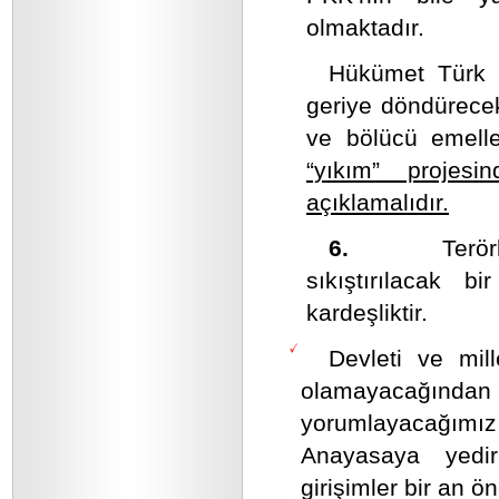
olmaktadır.
Hükümet Türk mi
geriye döndürecek,
ve bölücü emell
“yıkım” projes
açıklamalıdır.
6.
Terörle mü
sıkıştırılacak b
kardeşliktir.
Devleti ve mil
olamayacağından
yorumlayacağımız 
Anayasaya yedir
girişimler bir an ö