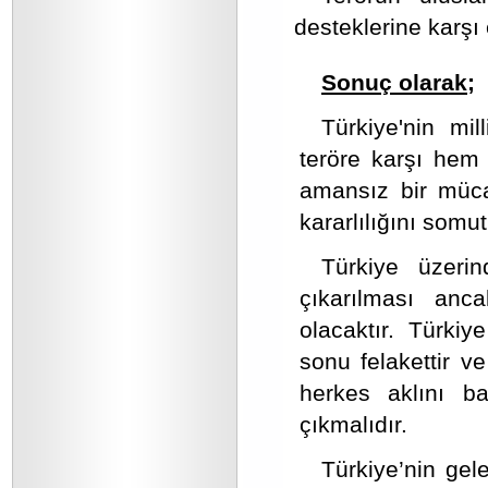
desteklerine karşı e
Sonuç olarak;
Türkiye'nin mil
teröre karşı hem 
amansız bir müca
kararlılığını somu
Türkiye üzer
çıkarılması anc
olacaktır. Türki
sonu felakettir 
herkes aklını ba
çıkmalıdır.
Türkiye’nin ge