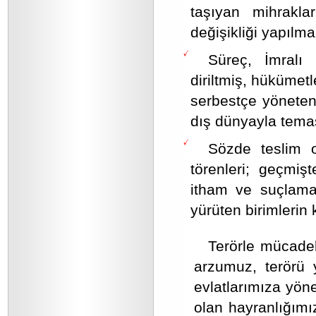
taşıyan mihraklar
değişikliği yapılmal
Süreç, İmralı 
diriltmiş, hükümet
serbestçe yöneten t
dış dünyayla temas
Sözde teslim o
törenleri; geçmiş
itham ve suçlama
yürüten birimlerin 
Terörle mücad
arzumuz, terörü 
evlatlarımıza yön
olan hayranlığımı