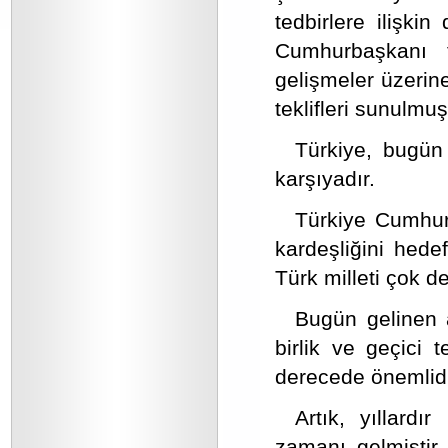
tedbirlere ilişki
Cumhurbaşkanı t
gelişmeler üzerine
teklifleri sunulmuş
Türkiye, bugün 
karşıyadır.
Türkiye Cumhuriy
kardeşliğini hedef
Türk milleti çok de
Bugün gelinen 
birlik ve geçici 
derecede önemlidi
Artık, yıllard
zamanı gelmiştir