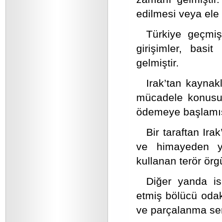
edilmesi veya ele 
Türkiye geçmiş
girişimler, basi
gelmiştir.
Irak’tan kaynak
mücadele konusund
ödemeye başlamış
Bir taraftan Ir
ve himayeden ya
kullanan terör örg
Diğer yanda is
etmiş bölücü odak
ve parçalanma sen