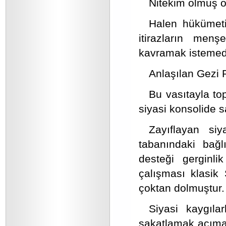
Nitekim olmuş o
Halen hükümetin
itirazların menş
kavramak istemedi
Anlaşılan Gezi P
Bu vasıtayla top
siyasi konsolide s
Zayıflayan siy
tabanındaki bağl
desteği gerginli
çalışması klasik
çoktan dolmuştur.
Siyasi kaygıla
sakatlamak acımas