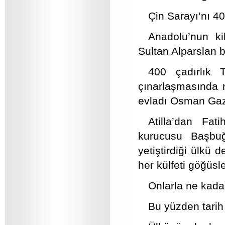
Çin Sarayı’nı 40
Anadolu’nun ki
Sultan Alparslan b
400 çadırlık 
çınarlaşmasında n
evladı Osman Gazi
Atilla’dan Fat
kurucusu Başbu
yetiştirdiği ülkü 
her külfeti göğüsle
Onlarla ne kada
Bu yüzden tarih 