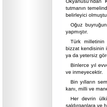
Okyanusu’ndan Ka
tutmanın temelind
belirleyici olmuştu
Oğuz buyruğunu
yapmıştır.
Türk milletini
bizzat kendisinin 
ya da yetersiz göre
Binlerce yıl ev
ve inmeyecektir.
Bin yılların seme
kanı, milli ve ma
Her devrin ülkü
saldırganlara ve 