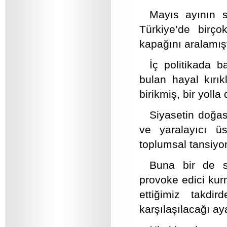
Mayıs ayının s
Türkiye’de birço
kapağını aralamışt
İç politikada b
bulan hayal kırıkl
birikmiş, bir yolla
Siyasetin doğa
ve yaralayıcı üsl
toplumsal tansiyon
Buna bir de si
provoke edici kurn
ettiğimiz takdi
karşılaşılacağı ay