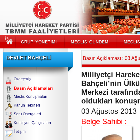
DEVLET BAHÇELİ
Basın Açıklaması : 03 Ağ
Milliyetçi Harek
Özgeçmiş
Bahçeli’nin Ülkü
Basın Açıklamaları
Merkezi tarafın
Meclis Konuşmaları
oldukları konuş
Kanun Teklifleri
03 Ağustos 2013
Soru Önergeleri
Belge Sahibi :
Komisyon Çalışmaları
İletişim