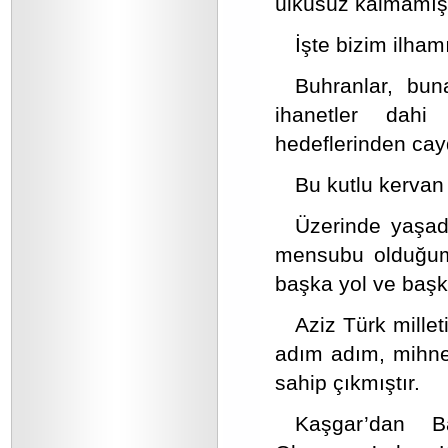
ülküsüz kalmamışt
İşte bizim ilham
Buhranlar, buna
ihanetler dahi
hedeflerinden cay
Bu kutlu kervan 
Üzerinde yaşadı
mensubu olduğumu
başka yol ve başk
Aziz Türk mille
adım adım, mihnet
sahip çıkmıştır.
Kaşgar’dan B