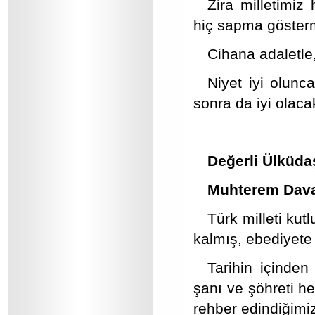
Zira milletimiz
hiç sapma gösterm
Cihana adaletle
Niyet iyi olun
sonra da iyi olacak
Değerli Ülküda
Muhterem Dava
Türk milleti kut
kalmış, ebediyete 
Tarihin içinden
şanı ve şöhreti he
rehber edindiğimiz 