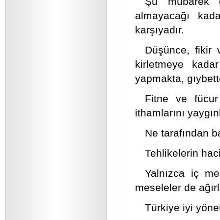
Şu mübarek g
almayacağı kadar
karşıyadır.
Düşünce, fikir
kirletmeye kadar
yapmakta, gıybett
Fitne ve fücur
ithamlarını yaygın
Ne tarafından b
Tehlikelerin hac
Yalnızca iç me
meseleler de ağırl
Türkiye iyi yöne