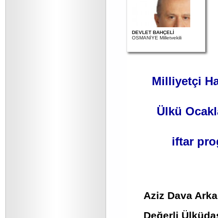
DEVLET BAHÇELİ
OSMANİYE Milletvekili
Milliyetçi H
Ülkü Ocakl
iftar p
Aziz Dava Arka
Değerli Ülküda