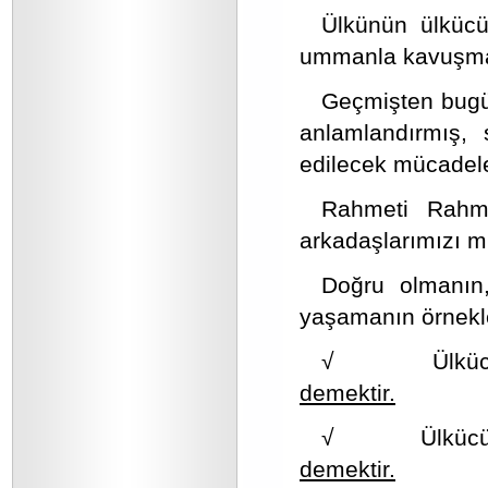
Ülkünün ülkücüy
ummanla kavuşmas
Geçmişten bugün
anlamlandırmış, 
edilecek mücadelel
Rahmeti Rahma
arkadaşlarımızı m
Doğru olmanın
yaşamanın örnekler
√ Ülkücü vat
demektir.
√ Ülkücü ecd
demektir.