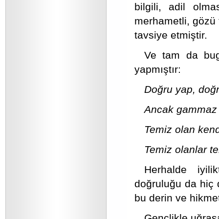
bilgili, adil ol
merhametli, gözü t
tavsiye etmiştir.
Ve tam da bug
yapmıştır:
Doğru yap, doğr
Ancak gammaz 
Temiz olan kendi
Temiz olanlar tem
Herhalde iyi
doğruluğu da hiç d
bu derin ve hikme
Gençlikle uğraş