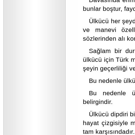
bunlar boştur, fay
Ülkücü her şeyde
ve manevi özellik
sözlerinden alı ko
Sağlam bir dur
ülkücü için Türk 
şeyin geçerliliği v
Bu nedenle ülküc
Bu nedenle ül
belirgindir.
Ülkücü dipdiri bi
hayat çizgisiyle
tam karşısındadır.