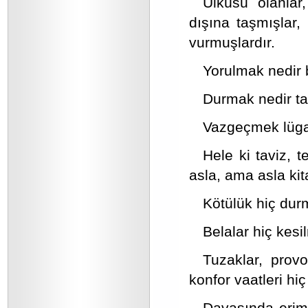
Ülküsü olanlar
dışına taşmışlar
vurmuşlardır.
Yorulmak nedir 
Durmak nedir ta
Vazgeçmek lügat
Hele ki taviz, 
asla, ama asla ki
Kötülük hiç dur
Belalar hiç kesi
Tuzaklar, provo
konfor vaatleri hi
Davasında erimiş