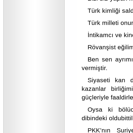
Türk kimliği sald
Türk milleti on
İntikamcı ve kinci
Rövanşist eğilim
Ben sen ayrımı
vermiştir.
Siyaseti kan d
kazanlar birliği
güçleriyle faaldirle
Oysa ki bölüc
dibindeki oldubitti
PKK’nın Suriye