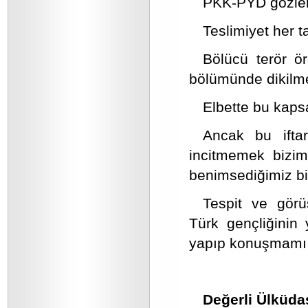
PKK-PYD gözleri 
Teslimiyet her ta
Bölücü terör ör
bölümünde dikilme
Elbette bu kaps
Ancak bu ifta
incitmemek bizi
benimsediğimiz bi
Tespit ve görü
Türk gençliğinin 
yapıp konuşmamı 
Değerli Ülküda