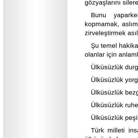
gözyaşlarını siler
Bunu yaparke
kopmamak, aslımı
zirveleştirmek asıl
Şu temel hakikat
olanlar için anlaml
Ülküsüzlük durg
Ülküsüzlük yorg
Ülküsüzlük bezgi
Ülküsüzlük ruhen
Ülküsüzlük peşi
Türk milleti in