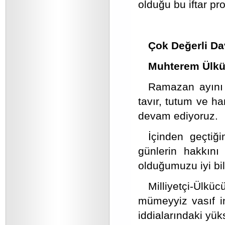
olduğu bu iftar pro
Çok Değerli Da
Muhterem Ülkü
Ramazan ayını t
tavır, tutum ve h
devam ediyoruz.
İçinden geçtiğ
günlerin hakkını
olduğumuzu iyi bil
Milliyetçi-Ülk
mümeyyiz vasıf in
iddialarındaki yüks