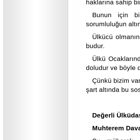
haklarına sahip b
Bunun için bi
sorumluluğun altın
Ülkücü olmanın,
budur.
Ülkü Ocaklarınd
doludur ve böyle d
Çünkü bizim var
şart altında bu so
Değerli Ülküda
Muhterem Dava