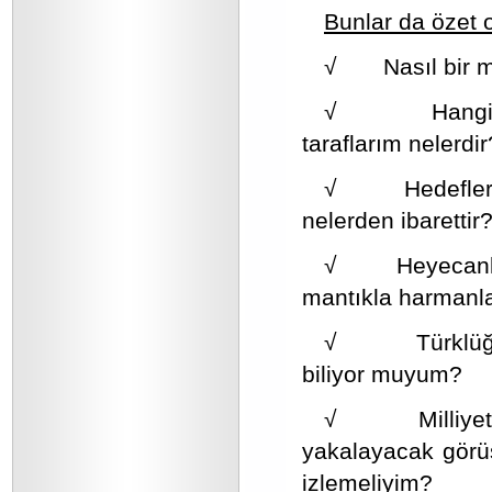
Bunlar da özet o
√ Nasıl bir mil
√ Hangi özel
taraflarım nelerdir
√ Hedeflerime 
nelerden ibarettir
√ Heyecanlarım
mantıkla harmanl
√ Türklüğün v
biliyor muyum?
√ Milliyetçili
yakalayacak görüş
izlemeliyim?