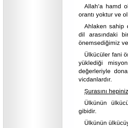
Allah’a hamd ol
orantı yoktur ve o
Ahlaken sahip 
dil arasındaki b
önemsediğimiz ve 
Ülkücüler fani ö
yüklediği misyo
değerleriyle don
vicdanlardır.
Şurasını hepiniz
Ülkünün ülküc
gibidir.
Ülkünün ülkücüyl