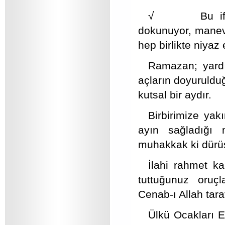
√ Bu iftar s
dokunuyor, manevi
hep birlikte niyaz
Ramazan; yard
açların doyurulduğ
kutsal bir aydır.
Birbirimize ya
ayın sağladığı
muhakkak ki dürüs
İlahi rahmet ka
tuttuğunuz oruçl
Cenab-ı Allah tara
Ülkü Ocakları E