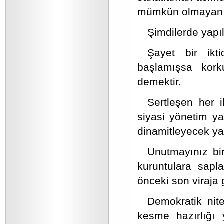
mümkün olmayan s
Şimdilerde yap
Şayet bir ikt
başlamışsa kork
demektir.
Sertleşen her i
siyasi yönetim y
dinamitleyecek ya
Unutmayınız bi
kuruntulara sapla
önceki son viraja 
Demokratik nitel
kesme hazırlığı 