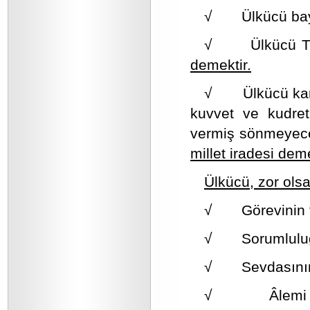
√ Ülkücü bayra
√ Ülkücü Türk
demektir.
√ Ülkücü karde
kuvvet ve kudretl
vermiş sönmeyec
millet iradesi dem
Ülkücü, zor olsa
√ Görevinin fa
√ Sorumluluğu
√ Sevdasının t
√ Âlemi niza