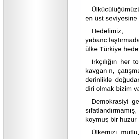
Ülkücülüğümüzün
en üst seviyesine
Hedefimiz, 
yabancılaştırmada
ülke Türkiye hedef
Irkçılığın her 
kavganın, çatışm
derinlikle doğuda
diri olmak bizim v
Demokrasiyi ger
sıfatlandırmamış
koymuş bir huzur i
Ülkemizi mutlu