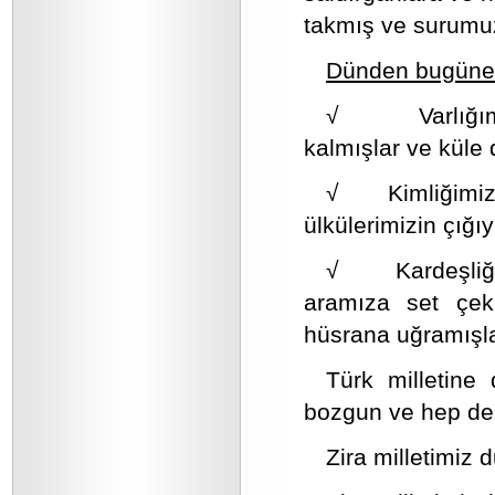
takmış ve surumuz
Dünden bugüne
√ Varlığımıza
kalmışlar ve küle
√ Kimliğimize ö
ülkülerimizin çığı
√ Kardeşliğimi
aramıza set çekm
hüsrana uğramışlar,
Türk milletine
bozgun ve hep de 
Zira milletimiz d