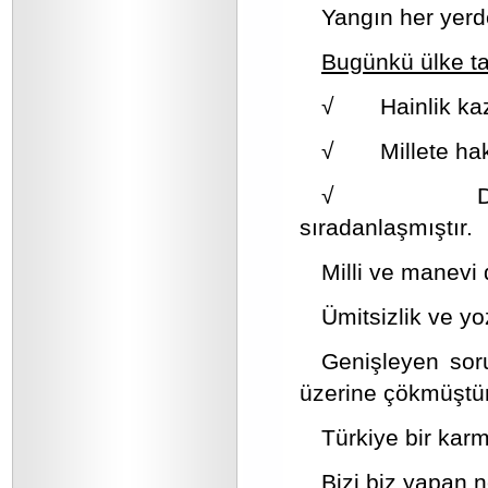
Yangın her yerde
Bugünkü ülke t
√ Hainlik kaza
√ Millete hakar
√ Devletin 
sıradanlaşmıştır.
Milli ve manevi 
Ümitsizlik ve y
Genişleyen soru
üzerine çökmüştür
Türkiye bir kar
Bizi biz yapan 